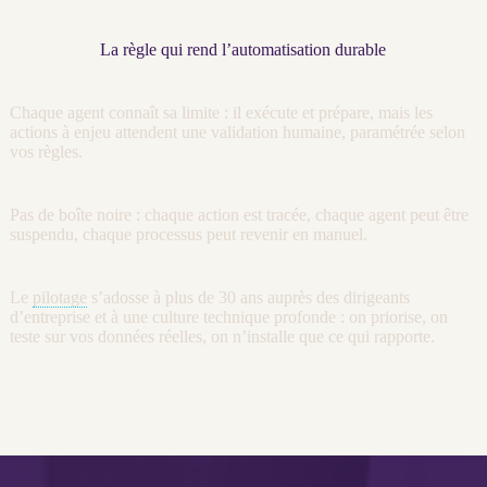
La règle qui rend l’automatisation durable
Chaque
agent
connaît sa limite : il exécute et prépare, mais les
actions à enjeu attendent une validation humaine, paramétrée selon
vos règles.
Pas de boîte noire : chaque action est tracée, chaque
agent
peut être
suspendu, chaque
processus
peut revenir en manuel.
Le
pilotage
s’adosse à plus de 30 ans auprès des dirigeants
d’entreprise et à une culture technique profonde : on priorise, on
teste sur vos
données
réelles, on n’installe que ce qui rapporte.