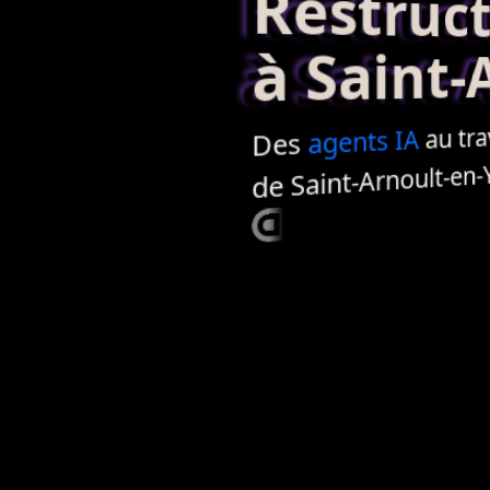
Restructur
à Saint-Ar
au trav
IA
agents
Des
de Saint-Arnoult-en-Y