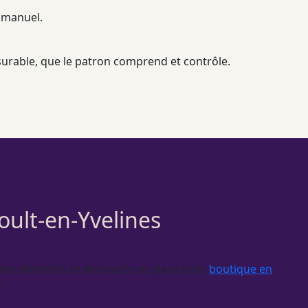
 manuel.
surable, que le patron comprend et contrôle.
oult-en-Yvelines
en identifiés et des outils en place (site,
boutique en
.