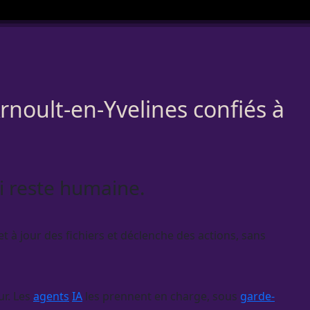
rnoult-en-Yvelines confiés à
ui reste humaine.
t à jour des fichiers et déclenche des actions, sans
ur. Les
agents
IA
les prennent en charge, sous
garde-