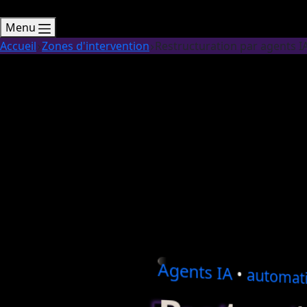
Menu
Accueil
Zones d'intervention
Restructuration par agents IA
Agents
IA
•
automati