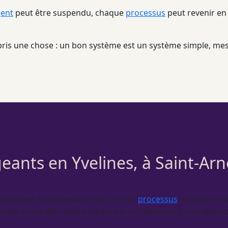
ent
peut être suspendu, chaque
processus
peut revenir en
ppris une chose : un bon système est un système simple, me
geants en Yvelines, à Saint-Arn
tartups et indépendants qui ont des
processus
récurrents bi
de temps mesurable sans embaucher ni dépendre d’une agence