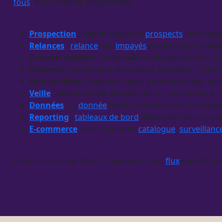
fous
, et le contrôle vous revient.
Prospection
: identification de
prospects
, messages
Relances
:
relance
des
impayés
et des opportunités
Courrier entrant
: boîte mail traitée en continu : t
Contenu
: production de contenu régulière : fiches,
Service client
: réponses types personnalisées, sui
Veille
: détection des signaux utiles : concurrence, 
Données
: la
donnée
fiable comme socle : nettoyag
Reporting
:
tableaux de bord
alimentés sans ressai
E-commerce
: mise à jour de
catalogue
,
surveillanc
D’autres cas se prêtent à l’exercice : tout
flux
répétitif p