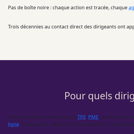
Pas de boîte noire : chaque action est tracée, chaque
ag
Trois décennies au contact direct des dirigeants ont a
Pour quels diri
Cette prestation s’adresse aux
TPE
,
PME
, commerces, s
ligne
, messagerie, tableurs), et qui veulent un gain 