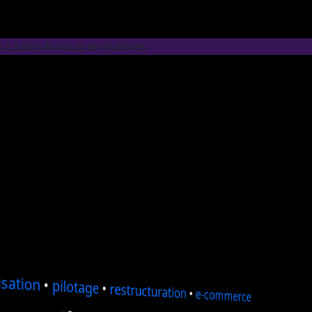
 à Saint-Arnoult-en-Yvelines
sation
•
pilotage
•
restructuration
•
e-commerce