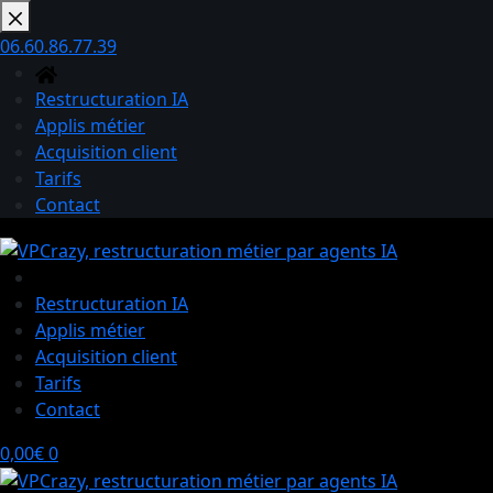
Passer
au
06.60.86.77.39
contenu
Restructuration IA
Applis métier
Acquisition client
Tarifs
Contact
Restructuration IA
Applis métier
Acquisition client
Tarifs
Contact
Panier
0,00
€
0
d’achat