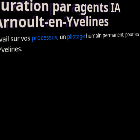
ation par agents IA
noult-en-Yvelines
humain permanent, pour les en
pilotage
, un
processus
ail sur vos
velines.