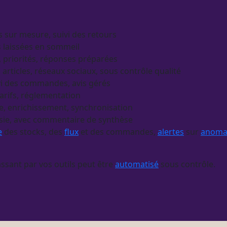
 sur mesure, suivi des retours
 laissées en sommeil
ri, priorités, réponses préparées
 articles, réseaux sociaux, sous contrôle qualité
vi des commandes, avis gérés
tarifs, réglementation
e, enrichissement, synchronisation
sie, avec commentaire de synthèse
e
des stocks, des
flux
et des commandes,
alertes
sur
anomal
assant par vos outils peut être
automatisé
sous contrôle.