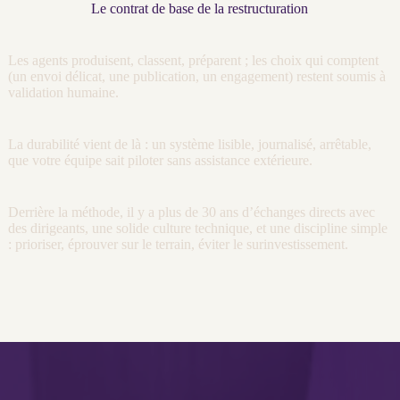
Le contrat de base de la restructuration
Les
agents
produisent, classent, préparent ; les choix qui comptent
(un envoi délicat, une publication, un engagement) restent soumis à
validation humaine.
La durabilité vient de là : un système lisible,
journalisé
, arrêtable,
que votre équipe sait
piloter
sans assistance extérieure.
Derrière la méthode, il y a plus de 30 ans d’échanges directs avec
des dirigeants, une solide culture technique, et une discipline simple
: prioriser, éprouver sur le terrain, éviter le surinvestissement.