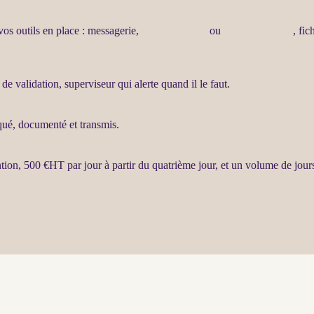
vos outils en place : messagerie,
site WordPress
ou
WooCommerce
, fi
s de validation, superviseur qui
alerte
quand il le faut.
liqué, documenté et transmis.
ntion, 500 €
HT
par jour à partir du quatrième jour, et un volume de jours