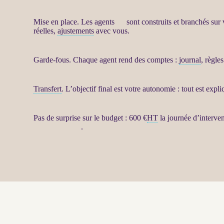
Mise en place. Les
agents
IA
sont construits et branchés sur 
réelles,
ajustements
avec vous.
Garde-fous
. Chaque
agent
rend des comptes :
journal
, règle
Transfert
. L’objectif final est votre autonomie : tout est exp
Pas de surprise sur le budget : 600 €
HT
la journée d’interve
de la prestation
.