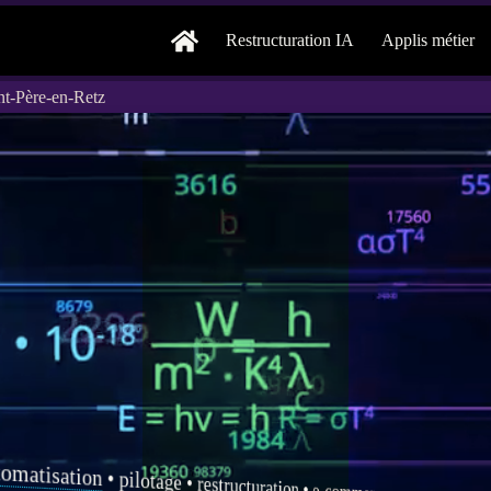
Restructuration IA
Applis métier
int-Père-en-Retz
tomatisation
•
pilotage
•
restructuration
•