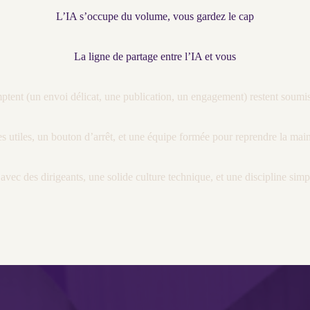
L’IA s’occupe du volume, vous gardez le cap
La ligne de partage entre l’IA et vous
mptent (un envoi délicat, une publication, un engagement) restent soumi
es
utiles, un bouton d’arrêt, et une équipe formée pour reprendre la main
vec des dirigeants, une solide culture technique, et une discipline simple 