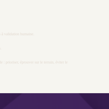
s à validation humaine.
.
: prioriser, éprouver sur le terrain, éviter le