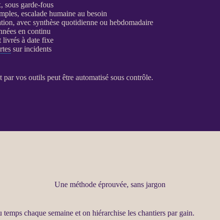
x, sous
garde-fous
mples, escalade humaine au besoin
ntation, avec synthèse quotidienne ou hebdomadaire
nnées
en continu
 livrés à date fixe
rtes
sur incidents
t par vos outils peut être
automatisé
sous contrôle.
Une méthode éprouvée, sans jargon
du temps chaque semaine et on hiérarchise les chantiers par gain.