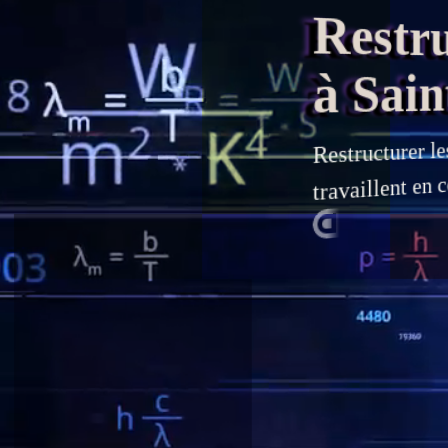
Restruc
à Saint
le
Restructurer
travaillent en c