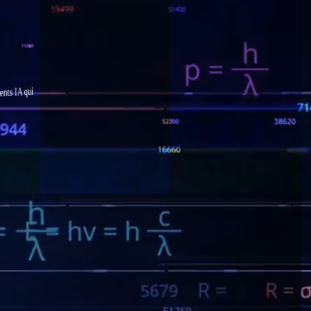
qui
IA
ents