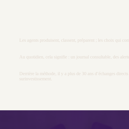
Les
agents
produisent, classent, préparent ; les choix qui co
Au quotidien, cela signifie : un
journal
consultable, des
alert
Derrière la méthode, il y a plus de 30 ans d’échanges directs a
surinvestissement.