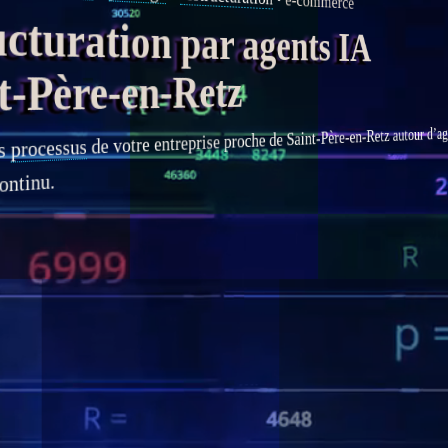
e-commerce
turation par agents IA
-Père-en-Retz
ag
de votre entreprise proche de Saint-Père-en-Retz autour d’
processus
s
ontinu.