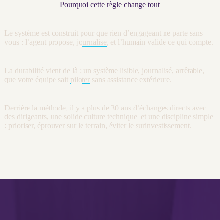
Pourquoi cette règle change tout
Le système est construit pour que rien d’engageant ne parte sans
vous : l’
agent
propose,
journalise
, et l’humain valide ce qui compte.
La durabilité vient de là : un système lisible,
journalisé
, arrêtable,
que votre équipe sait
piloter
sans assistance extérieure.
Derrière la méthode, il y a plus de 30 ans d’échanges directs avec
des dirigeants, une solide culture technique, et une discipline simple
: prioriser, éprouver sur le terrain, éviter le surinvestissement.