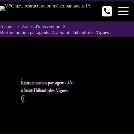
Passer
au
contenu
Accueil
Zones d'intervention
Restructuration par agents IA à Saint-Thibault-des-Vignes
Restructuration par agents IA
à Saint-Thibault-des-Vignes