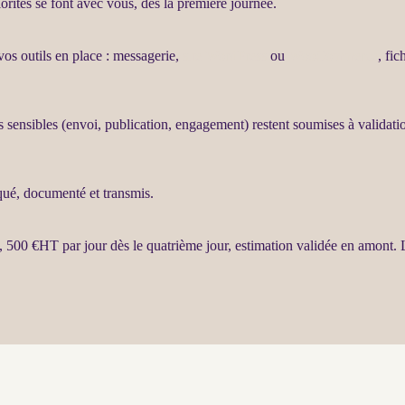
iorités se font avec vous, dès la première journée.
vos outils en place : messagerie,
site WordPress
ou
WooCommerce
, fi
ns sensibles (envoi, publication, engagement) restent soumises à validat
liqué, documenté et transmis.
, 500 €
HT
par jour dès le quatrième jour, estimation validée en amont.