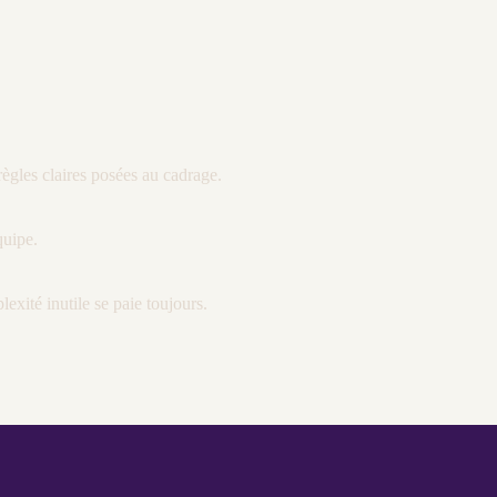
règles claires posées au
cadrage
.
quipe.
exité inutile se paie toujours.