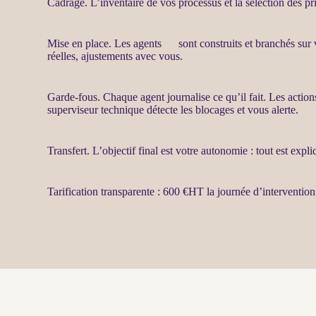
Cadrage
. L’inventaire de vos
processus
et la sélection des pr
Mise en place. Les
agents
IA
sont construits et branchés sur 
réelles,
ajustements
avec vous.
Garde-fous
. Chaque
agent
journalise
ce qu’il fait. Les actio
superviseur technique détecte les blocages et vous
alerte
.
Transfert
. L’objectif final est votre autonomie : tout est exp
Tarification transparente : 600 €
HT
la journée d’intervention