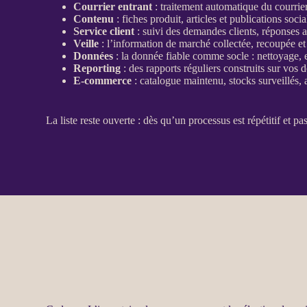
Courrier entrant
: traitement automatique du courrie
Contenu
:
fiches produit
, articles et publications soc
Service client
: suivi des demandes clients, réponses a
Veille
: l’information de marché collectée, recoupée e
Données
: la
donnée
fiable comme socle : nettoyage, 
Reporting
: des rapports réguliers construits sur vos
d
E-commerce
:
catalogue
maintenu, stocks surveillés,
La liste reste ouverte : dès qu’un
processus
est répétitif et p