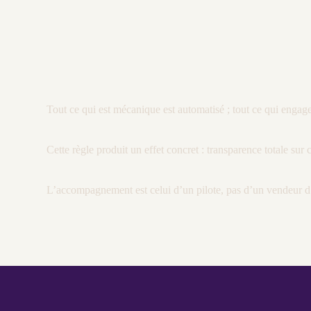
Tout ce qui est mécanique est
automatisé
; tout ce qui engage
Cette règle produit un effet concret : transparence totale su
L’accompagnement est celui d’un pilote, pas d’un vendeur d’ou