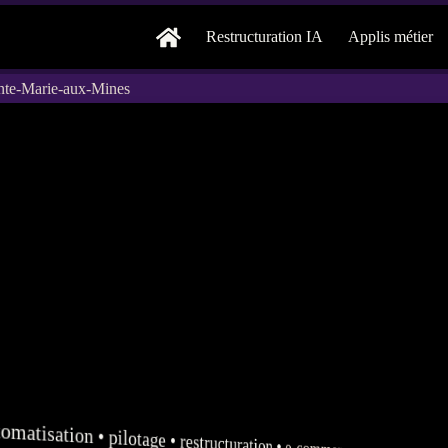
Restructuration IA
Applis métier
inte-Marie-aux-Mines
tomatisation
•
pilotage
•
restructuration
•