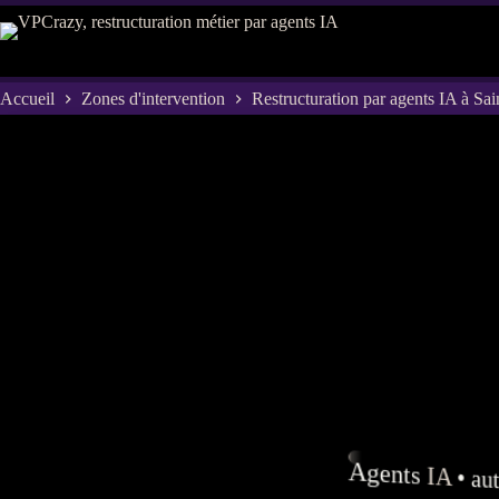
Passer
au
contenu
Accueil
Zones d'intervention
Restructuration par agents IA à Sa
Agents
IA
•
au