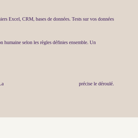
chiers Excel,
CRM
,
bases de données
. Tests sur vos
données
ion humaine selon les règles définies ensemble. Un
 La
page Restructuration par agents LLM
précise le déroulé.