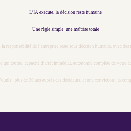
L’IA exécute, la décision reste humaine
Une règle simple, une maîtrise totale
 la responsabilité de l’entreprise reste sous décision humaine, avec des 
r ce qui tourne, capacité d’arrêt immédiat, autonomie complète de votre é
tils : plus de 30 ans auprès des décideurs, et une conviction : la compl