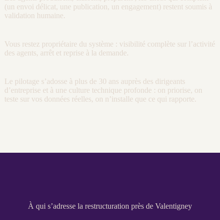
(un envoi délicat, une publication, un engagement) restent soumis à
validation humaine.
Vous restez propriétaire du système :
visibilité
complète sur l’activité
des
agents
, arrêt et reprise à la demande.
Le
pilotage
s’adosse à plus de 30 ans auprès des dirigeants
d’entreprise et à une culture technique profonde : on priorise, on
teste sur vos
données
réelles, on n’installe que ce qui rapporte.
À qui s’adresse la restructuration près de Valentigney