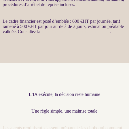
procédures d’arrêt et de reprise incluses.
Le cadre financier est posé d’emblée : 600 €
HT
par journée, tarif
ramené à 500 €
HT
par jour au-delà de 3 jours, estimation préalable
validée. Consultez la
fiche Restructuration par agents LLM
.
L’IA exécute, la décision reste humaine
Une règle simple, une maîtrise totale
Les
agents
produisent, classent, préparent ; les choix qui comptent