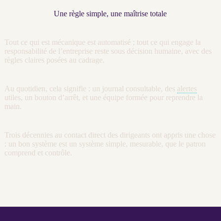
Une règle simple, une maîtrise totale
Tout ce qui est mécanique est
automatisé
; tout ce qui engage la
responsabilité de l’entreprise reste sous décision humaine, avec des
règles claires posées au
cadrage
.
Au quotidien, cela signifie : un
journal
consultable, des
alertes
utiles, un bouton d’arrêt, et une équipe formée pour reprendre la
main.
Trois décennies au contact direct des dirigeants ont appris une chose
: un bon système est un système simple, mesurable, que le patron
comprend et contrôle.