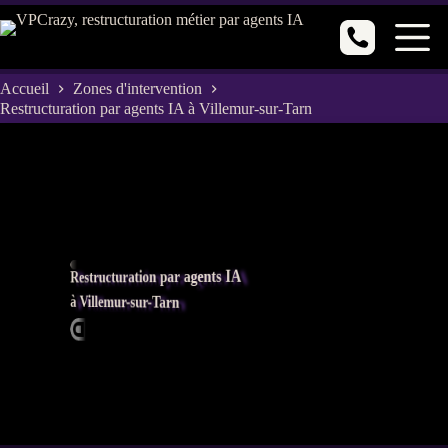
Passer
au
contenu
Accueil
Zones d'intervention
Restructuration par agents IA à Villemur-sur-Tarn
Restructuration par agents IA
à Villemur-sur-Tarn