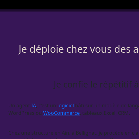
Je déploie chez vous des 
Je confie le répétitif
Un
agent
IA
, c’est un
logiciel
bâti sur un modèle de langag
WordPress
ou
WooCommerce
, tableaux Excel,
CRM
.
Chez une structure en Ain, à Bellignat, je procède en clair 