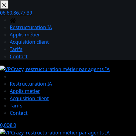
Passer
au
06.60.86.77.39
contenu
Restructuration IA
Applis métier
Acquisition client
Tarifs
Contact
Restructuration IA
Applis métier
Acquisition client
Tarifs
Contact
Panier
0,00
€
0
d’achat