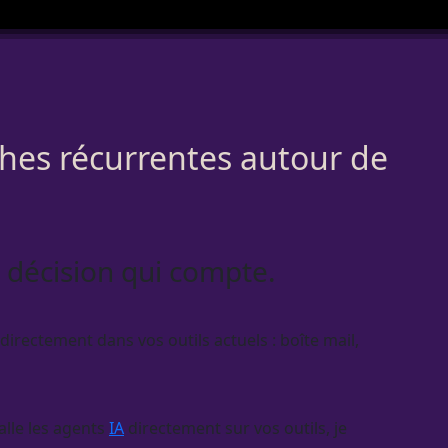
ches récurrentes autour de
ue décision qui compte.
directement dans vos outils actuels : boîte mail,
alle les
agents
IA
directement sur vos outils, je