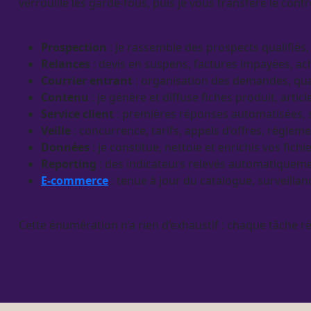
verrouille les
garde-fous
, puis je vous transfère le contr
Prospection
: Je rassemble des
prospects
qualifiés,
Relances
:
devis
en suspens, factures impayées, ac
Courrier entrant
: organisation des demandes,
qua
Contenu
: je génère et diffuse
fiches produit
, artic
Service client
: premières réponses
automatisées
,
Veille
: concurrence, tarifs, appels d’offres, régle
Données
: je constitue, nettoie et enrichis vos fichi
Reporting
: des
indicateurs
relevés automatiquemen
E-commerce
: tenue à jour du
catalogue
,
surveillan
Cette énumération n’a rien d’exhaustif : chaque tâche ré