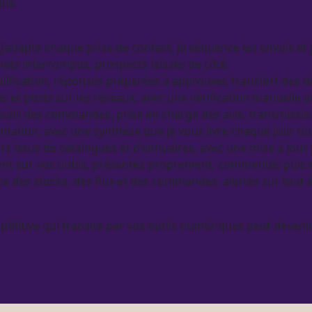
ôle.
 j’adapte chaque prise de contact, je séquence les envois e
hats interrompus,
prospects
laissés de côté
lification
, réponses préparées à approuver,
transfert
des do
les et posts sur les réseaux, avec une vérification manuelle
 suivi des commandes,
prise en charge
des avis, transmissio
mentation, avec une synthèse que je vous livre chaque jour 
ers issus de
catalogues
et d’annuaires, avec une mise à jou
t sur vos outils, présentés proprement, commentés puis e
ce
des stocks, des
flux
et des commandes,
alertes
sur tout 
pétitive qui transite par vos outils numériques peut devenir