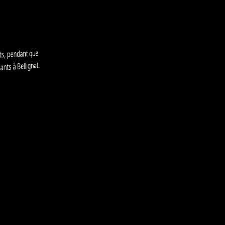
, pendant que
ts
s à Bellignat.