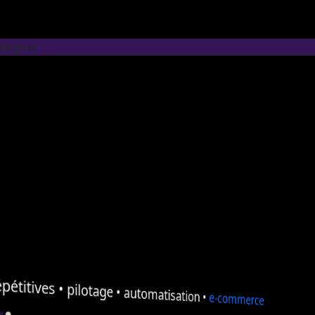
llignat
pétitives •
pilotage
•
automatisation
•
e-commerce