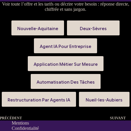
Voir
toute l’offre et les tarifs
ou
décrire votre besoin
: réponse directe,
chiffrée et sans jargon.
Nouvelle-Aquitaine
Deux-Sèvres
Agent IA Pour Entreprise
Application Métier Sur Mesure
Automatisation Des Tâches
Restructuration Par Agents IA
Nueil-les-Aubiers
PRÉCÉDENT
SUIVANT
Mentions
Confidentialité