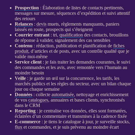
Prospection
: Élaboration de listes de contacts pertinents,
messages sur mesure, séquences d’expédition et suivi attentif
des retours
Relances
:
devis
muets, règlements manquants, paniers
laissés en route,
prospects
qui s’éteignent
Courrier entrant
: tri,
qualification
des contacts, brouillons
de réponse à valider, signalement des cas sensibles
Contenu
: rédaction, publication et planification de
fiches
produit
, d’articles et de posts, avec un contrôle qualité que je
valide moi-même
Service client
: je fais traiter les demandes courantes, le suivi
des commandes et les avis, avec remontée vers l’humain au
moindre besoin
Veille
: je garde un œil sur la concurrence, les tarifs, les
marchés publics et les règles du secteur, avec un bilan chaque
jour ou chaque semaine
Données
: collecte
automatisée
, nettoyage et enrichissement
de vos
catalogues
, annuaires et bases clients, synchronisés
dans le
CRM
Reporting
: je centralise vos
données
, elles sont formatées,
éclairées d’un commentaire et transmises à la cadence fixée
E-commerce
: je tiens le
catalogue
à jour, je surveille stocks,
flux
et commandes, et je suis prévenu au moindre écart