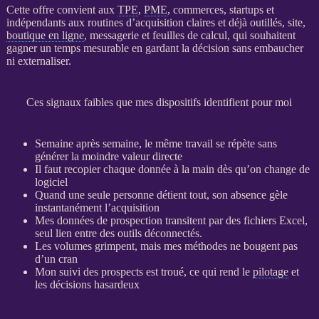
Cette offre convient aux
TPE
,
PME
, commerces, startups et
indépendants aux routines d’
acquisition
claires et déjà outillés, site,
boutique en ligne
, messagerie et feuilles de calcul, qui souhaitent
gagner un temps mesurable en gardant la décision sans embaucher
ni externaliser.
Ces signaux faibles que mes dispositifs identifient pour moi
Semaine après semaine, le même travail se répète sans
générer la moindre valeur directe
Il faut recopier chaque
donnée
à la main dès qu’on change de
logiciel
Quand une seule personne détient tout, son absence gèle
instantanément l’
acquisition
Mes
données
de
prospection
transitent par des fichiers Excel,
seul lien entre des outils déconnectés.
Les volumes grimpent, mais mes méthodes ne bougent pas
d’un cran
Mon suivi des
prospects
est troué, ce qui rend le
pilotage
et
les décisions hasardeux