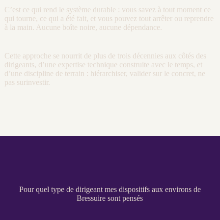
C’est ce qui rend le système durable : vous savez à tout moment ce
qui tourne, ce qui a été fait, et vous pouvez tout arrêter ou reprendre
à la main. Aucune boîte noire, aucune dépendance.
Cette approche se nourrit de plus de trois décennies aux côtés des
dirigeants, d’une expertise technique construite avec le temps, et
d’une discipline de terrain : hiérarchiser, valider sur le concret, ne
pas surinvestir.
Pour quel type de dirigeant mes dispositifs aux environs de
Bressuire sont pensés