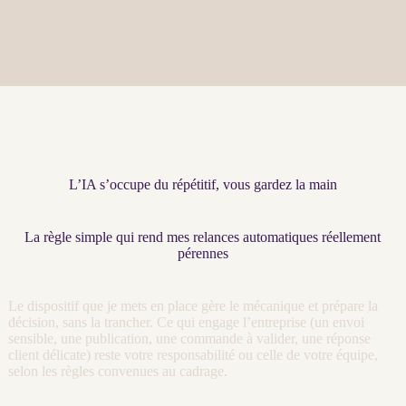
L’IA s’occupe du répétitif, vous gardez la main
La règle simple qui rend mes relances automatiques réellement
pérennes
Le dispositif que je mets en place gère le mécanique et prépare la
décision, sans la trancher. Ce qui engage l’entreprise (un envoi
sensible, une publication, une commande à valider, une réponse
client délicate) reste votre responsabilité ou celle de votre équipe,
selon les règles convenues au
cadrage
.