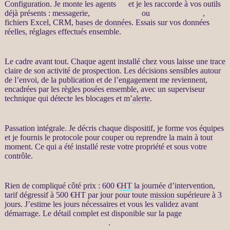
Configuration. Je monte les
agents
IA
et je les raccorde à vos outils
déjà présents : messagerie,
site WordPress
ou
WooCommerce
,
fichiers Excel,
CRM
,
bases de données
. Essais sur vos
données
réelles, réglages effectués ensemble.
Le cadre avant tout. Chaque
agent
installé chez vous laisse une trace
claire de son activité de
prospection
. Les décisions sensibles autour
de l’envoi, de la publication et de l’engagement me reviennent,
encadrées par les règles posées ensemble, avec un superviseur
technique qui détecte les blocages et m’
alerte
.
Passation intégrale. Je décris chaque dispositif, je forme vos équipes
et je fournis le protocole pour couper ou reprendre la main à tout
moment. Ce qui a été installé reste votre propriété et sous votre
contrôle.
Rien de compliqué côté prix : 600 €
HT
la journée d’intervention,
tarif dégressif à 500 €
HT
par jour pour toute
mission
supérieure à 3
jours. J’estime les jours nécessaires et vous les validez avant
démarrage. Le détail complet est disponible sur la page
Automatisation par agents LLM
.