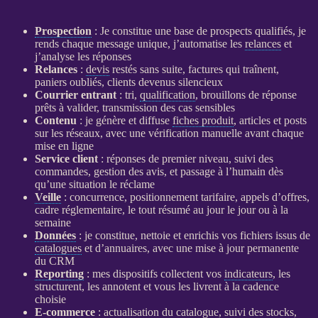
Prospection
: Je constitue une base de
prospects
qualifiés, je
rends chaque message unique, j’automatise les
relances
et
j’analyse les réponses
Relances
:
devis
restés sans suite, factures qui traînent,
paniers oubliés, clients devenus silencieux
Courrier entrant
: tri,
qualification
, brouillons de réponse
prêts à valider, transmission des cas sensibles
Contenu
: je génère et diffuse
fiches produit
, articles et posts
sur les réseaux, avec une vérification manuelle avant chaque
mise en ligne
Service client
: réponses de premier niveau, suivi des
commandes, gestion des avis, et passage à l’humain dès
qu’une situation le réclame
Veille
: concurrence, positionnement tarifaire, appels d’offres,
cadre réglementaire, le tout résumé au jour le jour ou à la
semaine
Données
: je constitue, nettoie et enrichis vos fichiers issus de
catalogues
et d’annuaires, avec une mise à jour permanente
du
CRM
Reporting
: mes dispositifs collectent vos
indicateurs
, les
structurent, les annotent et vous les livrent à la cadence
choisie
E-commerce
: actualisation du
catalogue
, suivi des stocks,