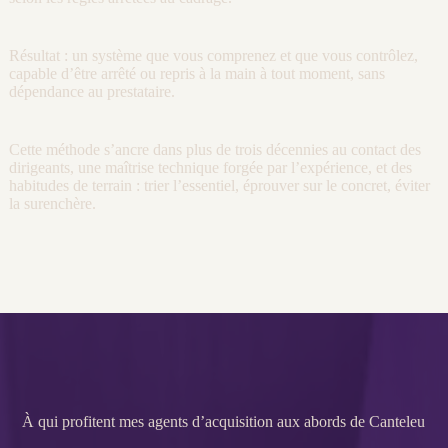
Résultat : un système que vous comprenez et que vous contrôlez,
capable d’être arrêté ou repris à la main à tout moment, sans
dépendance au prestataire.
Cette méthode s’ancre dans plus de trois décennies au contact des
dirigeants, une maîtrise technique forgée par l’expérience, et des
habitudes de terrain : trier l’essentiel, éprouver sur le concret, éviter
la surenchère.
À qui profitent mes agents d’acquisition aux abords de Canteleu