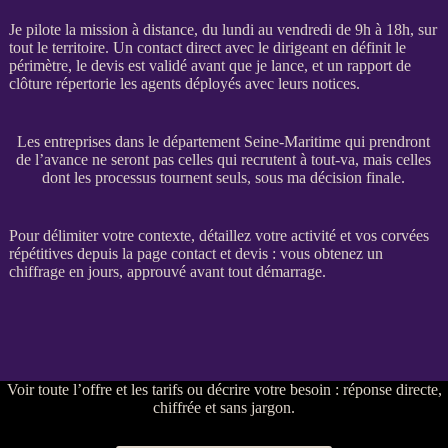
Je pilote la
mission
à distance, du lundi au vendredi de 9h à 18h, sur
tout le territoire. Un contact direct avec le dirigeant en définit le
périmètre, le
devis
est validé avant que je lance, et un rapport de
clôture répertorie les
agents
déployés avec leurs notices.
Les entreprises dans le département Seine-Maritime qui prendront
de l’avance ne seront pas celles qui recrutent à tout-va, mais celles
dont les processus tournent seuls, sous ma décision finale.
Pour délimiter votre contexte, détaillez votre activité et vos corvées
répétitives depuis la
page contact et devis
: vous obtenez un
chiffrage en jours, approuvé avant tout démarrage.
Voir
toute l’offre et les tarifs
ou
décrire votre besoin
: réponse directe,
chiffrée et sans jargon.