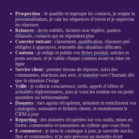
Prospection
: Je qualifie et regroupe les contacts, je soigne la
personnalisation, je cale les séquences d’envoi et je supervise
les réponses
Relances
:
devis
oubliés, factures non réglées, paniers
délaissés, contacts qui ne répondent plus
Courrier entrant
: classement,
qualification
, réponses pré-
rédigées à approuver, remontée des situations délicates
Contenu
: je rédige et publie vos
fiches produit
, articles et
posts sociaux, et je valide chaque contenu avant sa mise en
ligne
Service client
: premier niveau de réponse, suivi des
commandes, réactions aux avis, et
transfert
vers l’humain dès
que la situation l’exige
Veille
: je collecte concurrence, tarifs, appels d’offres et
actualités réglementaires, puis je vous les restitue en un point
quotidien ou hebdomadaire
Données
: mes
agents
récupèrent, nettoient et enrichissent vos
catalogues
, annuaires et fichiers clients, et maintiennent le
CRM
à jour
Reporting
: des
données
récupérées sur vos outils, mises en
forme, commentées et transmises au rythme que vous fixez
E-commerce
: je tiens le
catalogue
à jour, je surveille stocks,
flux
et commandes, et je suis prévenu au moindre écart