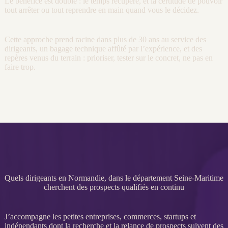
Le bénéfice est double : le temps récupéré, et la certitude de pouvoir
tout arrêter ou tout reprendre en main quand vous le décidez.
Cette approche prend racine dans plus de 30 ans au service des
dirigeants, un bagage technique affûté par l’expérience, et des
repères venus du terrain : prioriser, tester sur le concret, ne pas en
faire trop.
Quels dirigeants en Normandie, dans le département Seine-Maritime
cherchent des prospects qualifiés en continu
J’accompagne les petites entreprises, commerces, startups et
indépendants dont la recherche et la
relance
de
prospects
suivent des