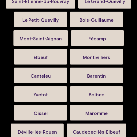
Saint-Étienne-du-Rouvray
Le Grand-Quevilly
Le Petit-Quevilly
Bois-Guillaume
Mont-Saint-Aignan
Fécamp
Elbeuf
Montivilliers
Canteleu
Barentin
Yvetot
Bolbec
Oissel
Maromme
Déville-lès-Rouen
Caudebec-lès-Elbeuf