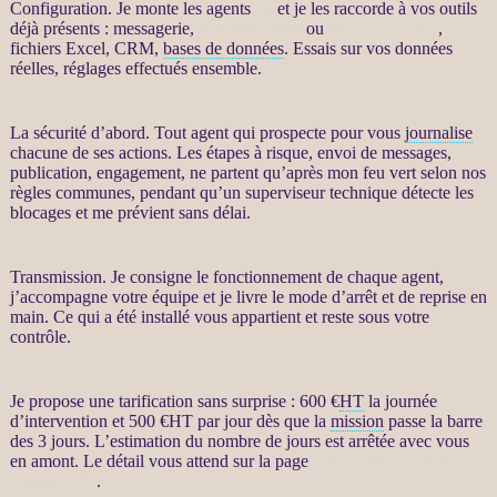
Configuration. Je monte les
agents
IA
et je les raccorde à vos outils
déjà présents : messagerie,
site WordPress
ou
WooCommerce
,
fichiers Excel,
CRM
,
bases de données
. Essais sur vos
données
réelles, réglages effectués ensemble.
La sécurité d’abord. Tout
agent
qui prospecte pour vous
journalise
chacune de ses actions. Les étapes à risque, envoi de messages,
publication, engagement, ne partent qu’après mon feu vert selon nos
règles communes, pendant qu’un superviseur technique détecte les
blocages et me prévient sans délai.
Transmission. Je consigne le fonctionnement de chaque
agent
,
j’accompagne votre équipe et je livre le mode d’arrêt et de reprise en
main. Ce qui a été installé vous appartient et reste sous votre
contrôle.
Je propose une tarification sans surprise : 600 €
HT
la journée
d’intervention et 500 €
HT
par jour dès que la
mission
passe la barre
des 3 jours. L’estimation du nombre de jours est arrêtée avec vous
en amont. Le détail vous attend sur la page
Automatisation par
agents LLM
.