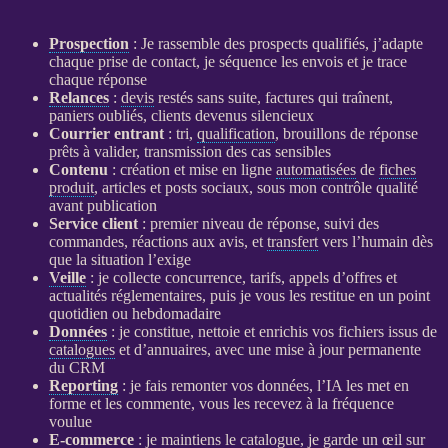
Prospection
: Je rassemble des
prospects
qualifiés, j’adapte
chaque prise de contact, je séquence les envois et je trace
chaque réponse
Relances
:
devis
restés sans suite, factures qui traînent,
paniers oubliés, clients devenus silencieux
Courrier entrant
: tri,
qualification
, brouillons de réponse
prêts à valider, transmission des cas sensibles
Contenu
: création et mise en ligne
automatisées
de
fiches
produit
, articles et posts sociaux, sous mon contrôle qualité
avant publication
Service client
: premier niveau de réponse, suivi des
commandes, réactions aux avis, et
transfert
vers l’humain dès
que la situation l’exige
Veille
: je collecte concurrence, tarifs, appels d’offres et
actualités réglementaires, puis je vous les restitue en un point
quotidien ou hebdomadaire
Données
: je constitue, nettoie et enrichis vos fichiers issus de
catalogues
et d’annuaires, avec une mise à jour permanente
du
CRM
Reporting
: je fais remonter vos
données
, l’
IA
les met en
forme et les commente, vous les recevez à la fréquence
voulue
E-commerce
: je maintiens le
catalogue
, je garde un œil sur