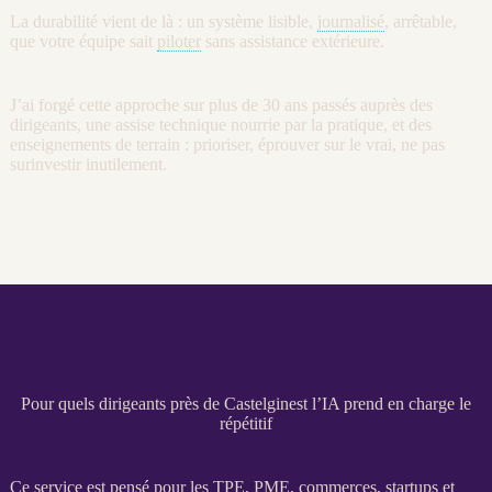
La durabilité vient de là : un système lisible,
journalisé
, arrêtable,
que votre équipe sait
piloter
sans assistance extérieure.
J’ai forgé cette approche sur plus de 30 ans passés auprès des
dirigeants, une assise technique nourrie par la pratique, et des
enseignements de terrain : prioriser, éprouver sur le vrai, ne pas
surinvestir inutilement.
Pour quels dirigeants près de Castelginest l’IA prend en charge le
répétitif
Ce service est pensé pour les
TPE
,
PME
, commerces, startups et