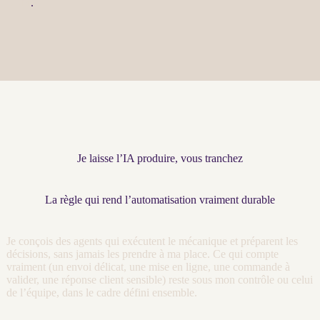
LLM
.
Je laisse l’IA produire, vous tranchez
La règle qui rend l’automatisation vraiment durable
Je conçois des
agents
qui exécutent le mécanique et préparent les
décisions, sans jamais les prendre à ma place. Ce qui compte
vraiment (un envoi délicat, une mise en ligne, une commande à
valider, une réponse client sensible) reste sous mon contrôle ou celui
de l’équipe, dans le cadre défini ensemble.