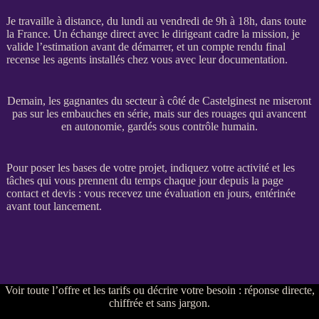
Je travaille à distance, du lundi au vendredi de 9h à 18h, dans toute
la France. Un échange direct avec le dirigeant cadre la
mission
, je
valide l’estimation avant de démarrer, et un compte rendu final
recense les
agents
installés chez vous avec leur documentation.
Demain, les gagnantes du secteur à côté de Castelginest ne miseront
pas sur les embauches en série, mais sur des rouages qui avancent
en autonomie, gardés sous contrôle humain.
Pour poser les bases de votre projet, indiquez votre activité et les
tâches qui vous prennent du temps chaque jour depuis la
page
contact et devis
: vous recevez une évaluation en jours, entérinée
avant tout lancement.
Voir
toute l’offre et les tarifs
ou
décrire votre besoin
: réponse directe,
chiffrée et sans jargon.