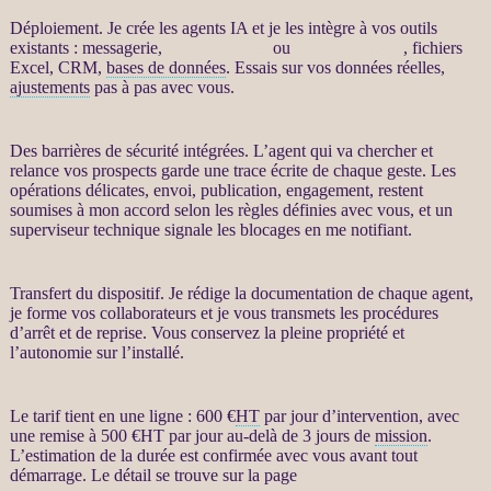
Déploiement. Je crée les
agents IA
et je les intègre à vos outils
existants : messagerie,
site WordPress
ou
WooCommerce
, fichiers
Excel,
CRM
,
bases de données
. Essais sur vos
données
réelles,
ajustements
pas à pas avec vous.
Des barrières de sécurité
intégrées
. L’
agent
qui va chercher et
relance
vos
prospects
garde une trace écrite de chaque geste. Les
opérations délicates, envoi, publication, engagement, restent
soumises à mon accord selon les règles définies avec vous, et un
superviseur technique signale les blocages en me notifiant.
Transfert
du dispositif. Je rédige la documentation de chaque
agent
,
je forme vos collaborateurs et je vous transmets les procédures
d’arrêt et de reprise. Vous conservez la pleine propriété et
l’autonomie sur l’installé.
Le tarif tient en une ligne : 600 €
HT
par jour d’intervention, avec
une remise à 500 €
HT
par jour au-delà de 3 jours de
mission
.
L’estimation de la durée est confirmée avec vous avant tout
démarrage. Le détail se trouve sur la page
Automatisation par agents