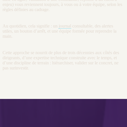
enjeu) vous reviennent toujours, à vous ou à votre équipe, selon les
règles définies au
cadrage
.
Au quotidien, cela signifie : un
journal
consultable, des
alertes
utiles, un bouton d’arrêt, et une équipe formée pour reprendre la
main.
Cette approche se nourrit de plus de trois décennies aux côtés des
dirigeants, d’une expertise technique construite avec le temps, et
d’une discipline de terrain : hiérarchiser, valider sur le concret, ne
pas surinvestir.