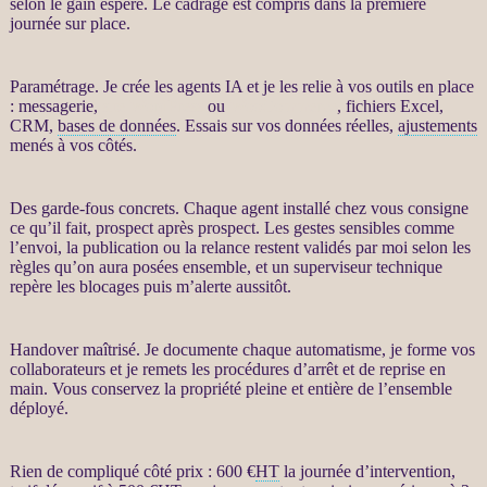
selon le gain espéré. Le
cadrage
est compris dans la première
journée sur place.
Paramétrage. Je crée les
agents IA
et je les relie à vos outils en place
: messagerie,
site WordPress
ou
WooCommerce
, fichiers Excel,
CRM
,
bases de données
. Essais sur vos
données
réelles,
ajustements
menés à vos côtés.
Des
garde-fous
concrets. Chaque
agent
installé chez vous consigne
ce qu’il fait,
prospect
après
prospect
. Les gestes sensibles comme
l’envoi, la publication ou la
relance
restent validés par moi selon les
règles qu’on aura posées ensemble, et un superviseur technique
repère les blocages puis m’
alerte
aussitôt.
Handover maîtrisé. Je documente chaque automatisme, je forme vos
collaborateurs et je remets les procédures d’arrêt et de reprise en
main. Vous conservez la propriété pleine et entière de l’ensemble
déployé.
Rien de compliqué côté prix : 600 €
HT
la journée d’intervention,