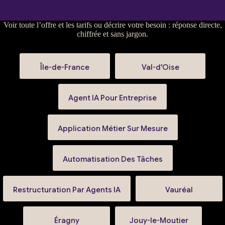
Voir
toute l’offre et les tarifs
ou
décrire votre besoin
: réponse directe,
chiffrée et sans jargon.
Île-de-France
Val-d'Oise
Agent IA Pour Entreprise
Application Métier Sur Mesure
Automatisation Des Tâches
Restructuration Par Agents IA
Vauréal
Éragny
Jouy-le-Moutier