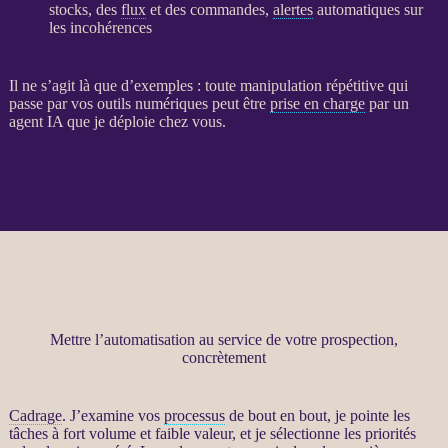
stocks, des
flux
et des commandes,
alertes
automatiques sur
les incohérences
Il ne s’agit là que d’exemples : toute manipulation répétitive qui
passe par vos outils numériques peut être
prise en charge
par un
agent IA
que je déploie chez vous.
Mettre l’automatisation au service de votre prospection,
concrètement
Cadrage
. J’examine vos
processus
de bout en bout, je pointe les
tâches à fort volume et faible valeur, et je sélectionne les priorités