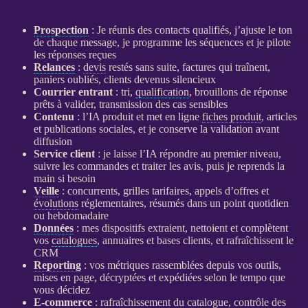
Prospection
: Je réunis des contacts qualifiés, j’ajuste le ton
de chaque message, je programme les séquences et je pilote
les réponses reçues
Relances
:
devis
restés sans suite, factures qui traînent,
paniers oubliés, clients devenus silencieux
Courrier entrant
: tri,
qualification
, brouillons de réponse
prêts à valider, transmission des cas sensibles
Contenu
: l’
IA
produit et met en ligne
fiches produit
, articles
et publications sociales, et je conserve la validation avant
diffusion
Service client
: je laisse l’
IA
répondre au premier niveau,
suivre les commandes et traiter les avis, puis je reprends la
main si besoin
Veille
: concurrents, grilles tarifaires, appels d’offres et
évolutions
réglementaires, résumés dans un point quotidien
ou hebdomadaire
Données
: mes dispositifs extraient, nettoient et complètent
vos
catalogues
, annuaires et bases clients, et rafraîchissent le
CRM
Reporting
: vos métriques rassemblées depuis vos outils,
mises en page, décryptées et expédiées selon le tempo que
vous décidez
E-commerce
: rafraîchissement du
catalogue
, contrôle des