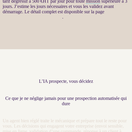
tarif dégressif à 500 €
HT
par jour pour toute
mission
supérieure à 3
jours. J’estime les jours nécessaires et vous les validez avant
démarrage. Le détail complet est disponible sur la page
Automatisation par agents LLM
.
L’IA prospecte, vous décidez
Ce que je ne néglige jamais pour une prospection automatisée qui
dure
Un
agent
bien réglé traite le mécanique et prépare tout le reste pour
vous. Les décisions qui engagent votre entreprise (envoi sensible,
mise en ligne, validation d’une commande, réponse à un client à