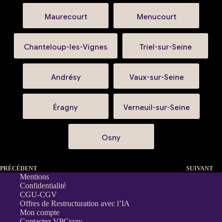
Maurecourt
Menucourt
Chanteloup-les-Vignes
Triel-sur-Seine
Andrésy
Vaux-sur-Seine
Éragny
Verneuil-sur-Seine
Osny
PRÉCÉDENT
SUIVANT
Mentions
Confidentialité
CGU-CGV
Offres de Restructuration avec l’IA
Mon compte
Contactez VPCrazy