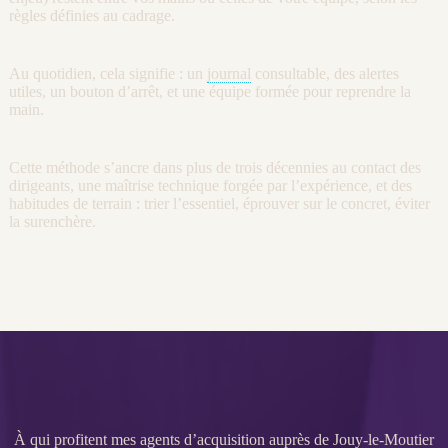
règles définies au
cadrage
.
Au quotidien, cela signifie : un
journal
consultable, des
alertes
utiles, un bouton d’arrêt, et une équipe formée pour reprendre la
main.
Cette méthode s’ancre dans plus de trois décennies au contact des
dirigeants, une maîtrise technique forgée par l’expérience, et des
habitudes de terrain : trier l’essentiel, éprouver sur le concret, éviter
la surenchère.
À qui profitent mes agents d’acquisition auprès de Jouy-le-Moutier