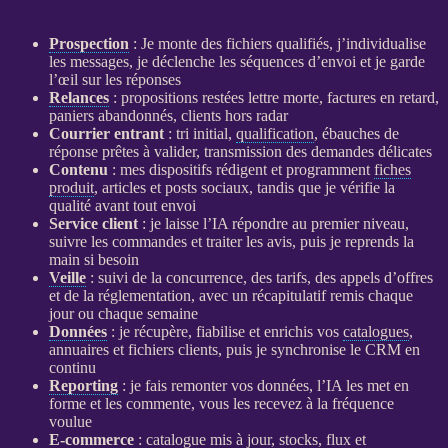
Prospection
: Je monte des fichiers qualifiés, j’individualise
les messages, je déclenche les séquences d’envoi et je garde
l’œil sur les réponses
Relances
: propositions restées lettre morte, factures en retard,
paniers abandonnés, clients hors radar
Courrier entrant
: tri initial,
qualification
, ébauches de
réponse prêtes à valider, transmission des demandes délicates
Contenu
: mes dispositifs rédigent et programment
fiches
produit
, articles et posts sociaux, tandis que je vérifie la
qualité avant tout envoi
Service client
: je laisse l’
IA
répondre au premier niveau,
suivre les commandes et traiter les avis, puis je reprends la
main si besoin
Veille
: suivi de la concurrence, des tarifs, des appels d’offres
et de la réglementation, avec un récapitulatif remis chaque
jour ou chaque semaine
Données
: je récupère, fiabilise et enrichis vos
catalogues
,
annuaires et fichiers clients, puis je synchronise le
CRM
en
continu
Reporting
: je fais remonter vos
données
, l’
IA
les met en
forme et les commente, vous les recevez à la fréquence
voulue
E-commerce
:
catalogue
mis à jour, stocks,
flux
et