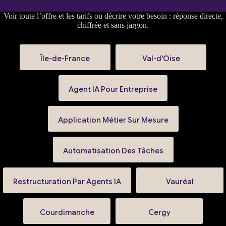
Voir
toute l’offre et les tarifs
ou
décrire votre besoin
: réponse directe,
chiffrée et sans jargon.
Île-de-France
Val-d'Oise
Agent IA Pour Entreprise
Application Métier Sur Mesure
Automatisation Des Tâches
Restructuration Par Agents IA
Vauréal
Courdimanche
Cergy