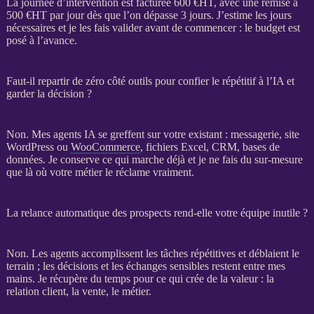
La journée d’intervention est facturée 600 €
HT
, avec une remise à
500 €
HT
par jour dès que l’on dépasse 3 jours. J’estime les jours
nécessaires et je les fais valider avant de commencer : le budget est
posé à l’avance.
Faut-il repartir de zéro côté outils pour confier le répétitif à l’IA et
garder la décision ?
Non. Mes
agents IA
se greffent sur votre existant : messagerie,
site
WordPress
ou
WooCommerce
, fichiers Excel,
CRM
,
bases de
données
. Je conserve ce qui marche déjà et je ne fais du sur-mesure
que là où votre métier le réclame vraiment.
La relance automatique des prospects rend-elle votre équipe inutile ?
Non. Les
agents
accomplissent les tâches répétitives et déblaient le
terrain ; les décisions et les échanges sensibles restent entre mes
mains. Je récupère du temps pour ce qui crée de la valeur : la
relation client, la vente, le métier.