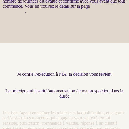
nombre de journées est évalué et confirmé avec vous avant que tout
commence. Vous en trouvez le détail sur la page
Automatisation par
agents LLM
.
Je confie l’exécution à l’IA, la décision vous revient
Le principe qui inscrit l’automatisation de ma prospection dans la
durée
Je laisse l’
agent
enchaîner les
relances
et la
qualification
, et je garde
la décision. Les moments qui engagent votre activité (envoi
sensible, publication, commande à valider, réponse à un client à
enjeu) restent entre vos mains ou celles de votre équipe, selon les