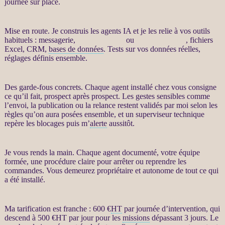
journée sur place.
Mise en route. Je construis les
agents IA
et je les relie à vos outils
habituels : messagerie,
site WordPress
ou
WooCommerce
, fichiers
Excel,
CRM
,
bases de données
. Tests sur vos
données
réelles,
réglages définis ensemble.
Des
garde-fous
concrets. Chaque
agent
installé chez vous consigne
ce qu’il fait,
prospect
après
prospect
. Les gestes sensibles comme
l’envoi, la publication ou la
relance
restent validés par moi selon les
règles qu’on aura posées ensemble, et un superviseur technique
repère les blocages puis m’
alerte
aussitôt.
Je vous rends la main. Chaque
agent
documenté, votre équipe
formée, une procédure claire pour arrêter ou reprendre les
commandes. Vous demeurez propriétaire et autonome de tout ce qui
a été installé.
Ma tarification est franche : 600 €
HT
par journée d’intervention, qui
descend à 500 €
HT
par jour pour les
missions
dépassant 3 jours. Le