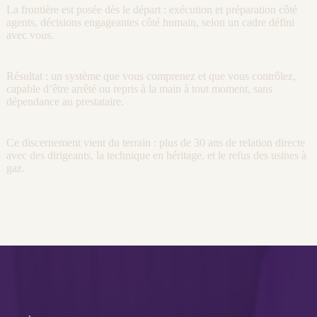
La frontière est posée dès le départ : exécution et préparation côté
agents
, décisions engageantes côté humain, selon un cadre défini
avec vous.
Résultat : un système que vous comprenez et que vous contrôlez,
capable d’être arrêté ou repris à la main à tout moment, sans
dépendance au prestataire.
Ce discernement vient du terrain : plus de 30 ans de relation directe
avec des dirigeants, la technique en héritage, et le refus des usines à
gaz.