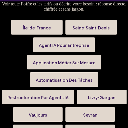
Voir
toute l’offre et les tarifs
ou
décrire votre besoin
: réponse directe,
chiffrée et sans jargon.
Île-de-France
Seine-Saint-Denis
Agent IA Pour Entreprise
Application Métier Sur Mesure
Automatisation Des Tâches
Restructuration Par Agents IA
Livry-Gargan
Vaujours
Sevran