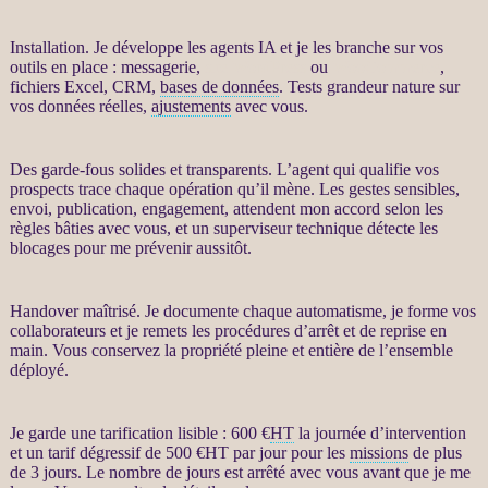
Installation. Je développe les
agents IA
et je les branche sur vos
outils en place : messagerie,
site WordPress
ou
WooCommerce
,
fichiers Excel,
CRM
,
bases de données
. Tests grandeur nature sur
vos
données
réelles,
ajustements
avec vous.
Des
garde-fous
solides et transparents. L’
agent
qui qualifie vos
prospects
trace chaque opération qu’il mène. Les gestes sensibles,
envoi, publication, engagement, attendent mon accord selon les
règles bâties avec vous, et un superviseur technique détecte les
blocages pour me prévenir aussitôt.
Handover maîtrisé. Je documente chaque automatisme, je forme vos
collaborateurs et je remets les procédures d’arrêt et de reprise en
main. Vous conservez la propriété pleine et entière de l’ensemble
déployé.
Je garde une tarification lisible : 600 €
HT
la journée d’intervention
et un tarif dégressif de 500 €
HT
par jour pour les
missions
de plus
de 3 jours. Le nombre de jours est arrêté avec vous avant que je me