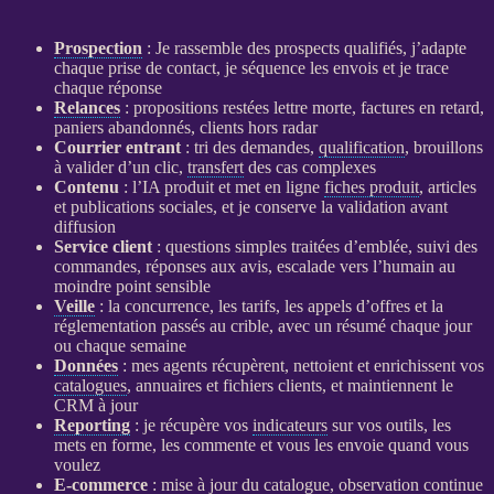
Prospection
: Je rassemble des
prospects
qualifiés, j’adapte
chaque prise de contact, je séquence les envois et je trace
chaque réponse
Relances
: propositions restées lettre morte, factures en retard,
paniers abandonnés, clients hors radar
Courrier entrant
: tri des demandes,
qualification
, brouillons
à valider d’un clic,
transfert
des cas complexes
Contenu
: l’
IA
produit et met en ligne
fiches produit
, articles
et publications sociales, et je conserve la validation avant
diffusion
Service client
: questions simples traitées d’emblée, suivi des
commandes, réponses aux avis, escalade vers l’humain au
moindre point sensible
Veille
: la concurrence, les tarifs, les appels d’offres et la
réglementation passés au crible, avec un résumé chaque jour
ou chaque semaine
Données
: mes
agents
récupèrent, nettoient et enrichissent vos
catalogues
, annuaires et fichiers clients, et maintiennent le
CRM
à jour
Reporting
: je récupère vos
indicateurs
sur vos outils, les
mets en forme, les commente et vous les envoie quand vous
voulez
E-commerce
: mise à jour du
catalogue
, observation continue