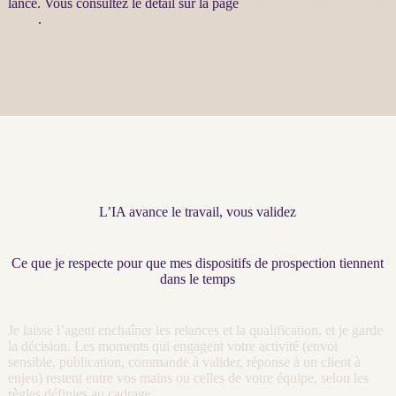
lance. Vous consultez le détail sur la page
Automatisation par agents
LLM
.
L’IA avance le travail, vous validez
Ce que je respecte pour que mes dispositifs de prospection tiennent
dans le temps
Je laisse l’
agent
enchaîner les
relances
et la
qualification
, et je garde
la décision. Les moments qui engagent votre activité (envoi
sensible, publication, commande à valider, réponse à un client à
enjeu) restent entre vos mains ou celles de votre équipe, selon les
règles définies au
cadrage
.