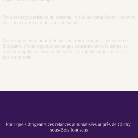
Vous restez propriétaire du système :
visibilité
complète sur l’activité
des
agents
, arrêt et reprise à la demande.
Cette approche se nourrit de plus de trois décennies aux côtés des
dirigeants, d’une expertise technique construite avec le temps, et
d’une discipline de terrain : hiérarchiser, valider sur le concret, ne
pas surinvestir.
Pour quels dirigeants ces relances automatisées auprès de Clichy-
sous-Bois font sens