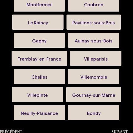
Montfermeil
Coubron
Le Raincy
Pavillons-sous-Bois
Gagny
Aulnay-sous-Bois
Tremblay-en-France
Villeparisis
Chelles
Villemomble
Villepinte
Gournay-sur-Marne
Neuilly-Plaisance
Bondy
PRÉCÉDENT
SUIVANT