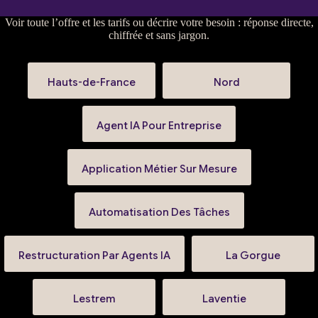
Voir
toute l’offre et les tarifs
ou
décrire votre besoin
: réponse directe,
chiffrée et sans jargon.
Hauts-de-France
Nord
Agent IA Pour Entreprise
Application Métier Sur Mesure
Automatisation Des Tâches
Restructuration Par Agents IA
La Gorgue
Lestrem
Laventie