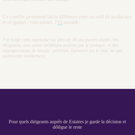
Ce contrôle permanent fait la différence entre un outil de production
et un gadget : vous pilotez, l’
IA
travaille.
J’ai forgé cette approche sur plus de 30 ans passés auprès des
dirigeants, une assise technique nourrie par la pratique, et des
enseignements de terrain : prioriser, éprouver sur le vrai, ne pas
surinvestir inutilement.
Pour quels dirigeants auprès de Estaires je garde la décision et
délègue le reste