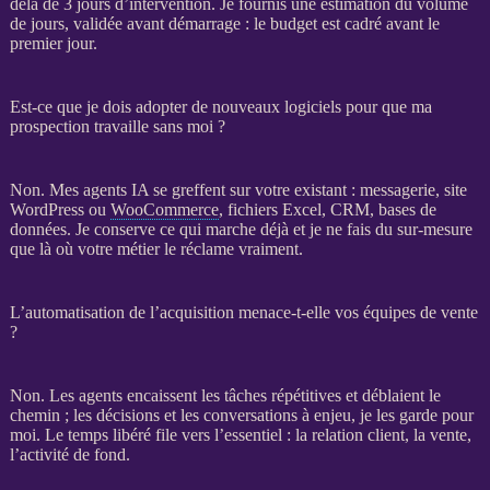
delà de 3 jours d’intervention. Je fournis une estimation du volume
de jours, validée avant démarrage : le budget est cadré avant le
premier jour.
Est-ce que je dois adopter de nouveaux logiciels pour que ma
prospection travaille sans moi ?
Non. Mes
agents IA
se greffent sur votre existant : messagerie,
site
WordPress
ou
WooCommerce
, fichiers Excel,
CRM
,
bases de
données
. Je conserve ce qui marche déjà et je ne fais du sur-mesure
que là où votre métier le réclame vraiment.
L’automatisation de l’acquisition menace-t-elle vos équipes de vente
?
Non. Les
agents
encaissent les tâches répétitives et déblaient le
chemin ; les décisions et les conversations à enjeu, je les garde pour
moi. Le temps libéré file vers l’essentiel : la relation client, la vente,
l’activité de fond.