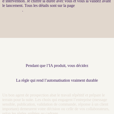
d’intervention. Je chiffre la durée avec vous et vous la validez avant
le lancement. Tous les détails sont sur la page
Automatisation par
agents LLM
.
Pendant que l’IA produit, vous décidez
La règle qui rend l’automatisation vraiment durable
Un bon
agent
de
prospection
abat le travail répétitif et prépare le
terrain pour la suite. Les choix qui engagent l’entreprise (message
sensible, publication, validation de commande, réponse à un client
important) demeurent votre décision ou celle de vos collaborateurs,
selon les règles arrêtées au
cadrage
.