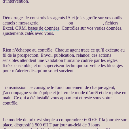
d’intervention.
Démarrage. Je construis les
agents IA
et je les greffe sur vos outils
actuels : messagerie,
site WordPress
ou
WooCommerce
, fichiers
Excel,
CRM
,
bases de données
. Contrôles sur vos vraies
données
,
ajustements
calés avec vous.
Rien n’échappe au contrôle. Chaque
agent
trace ce qu’il exécute au
fil de la
prospection
. Envoi, publication,
relance
: ces actions
sensibles attendent une validation humaine cadrée par les règles
fixées ensemble, et un superviseur technique surveille les blocages
pour m’
alerter
dès qu’un souci survient.
Transmission. Je consigne le fonctionnement de chaque
agent
,
j’accompagne votre équipe et je livre le mode d’arrêt et de reprise en
main. Ce qui a été installé vous appartient et reste sous votre
contrôle.
Le modèle de prix est simple à comprendre : 600 €
HT
la journée sur
place, dégressif à 500 €
HT
par jour au-delà de 3 jours