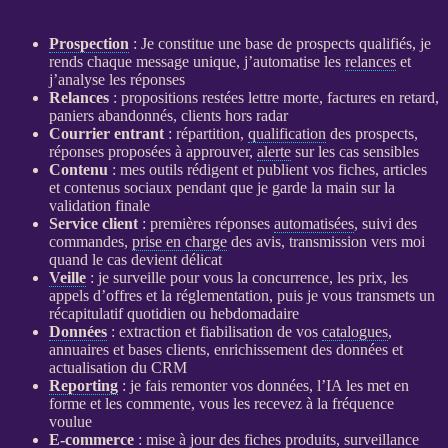
Prospection
: Je constitue une base de
prospects
qualifiés, je
rends chaque message unique, j’automatise les
relances
et
j’analyse les réponses
Relances
: propositions restées lettre morte, factures en retard,
paniers abandonnés, clients hors radar
Courrier entrant
: répartition,
qualification
des
prospects
,
réponses proposées à approuver,
alerte
sur les cas sensibles
Contenu
: mes outils rédigent et publient vos fiches, articles
et contenus sociaux pendant que je garde la main sur la
validation finale
Service client
: premières réponses
automatisées
, suivi des
commandes,
prise en charge
des avis, transmission vers moi
quand le cas devient délicat
Veille
: je surveille pour vous la concurrence, les prix, les
appels d’offres et la réglementation, puis je vous transmets un
récapitulatif quotidien ou hebdomadaire
Données
: extraction et fiabilisation de vos
catalogues
,
annuaires et bases clients, enrichissement des
données
et
actualisation du
CRM
Reporting
: je fais remonter vos
données
, l’
IA
les met en
forme et les commente, vous les recevez à la fréquence
voulue
E-commerce
: mise à jour des
fiches produits
,
surveillance