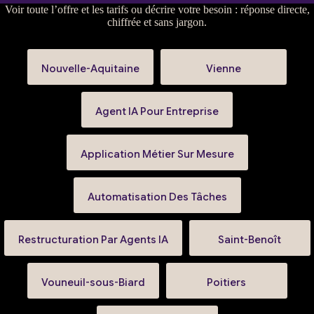
Voir
toute l’offre et les tarifs
ou
décrire votre besoin
: réponse directe,
chiffrée et sans jargon.
Nouvelle-Aquitaine
Vienne
Agent IA Pour Entreprise
Application Métier Sur Mesure
Automatisation Des Tâches
Restructuration Par Agents IA
Saint-Benoît
Vouneuil-sous-Biard
Poitiers