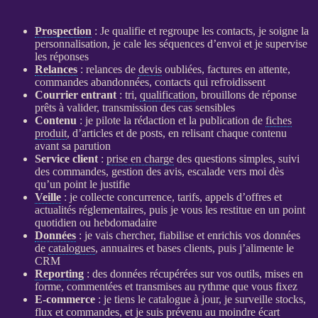
Prospection
: Je qualifie et regroupe les contacts, je soigne la
personnalisation, je cale les séquences d’envoi et je supervise
les réponses
Relances
:
relances
de
devis
oubliées, factures en attente,
commandes abandonnées, contacts qui refroidissent
Courrier entrant
: tri,
qualification
, brouillons de réponse
prêts à valider, transmission des cas sensibles
Contenu
: je pilote la rédaction et la publication de
fiches
produit
, d’articles et de posts, en relisant chaque contenu
avant sa parution
Service client
:
prise en charge
des questions simples, suivi
des commandes, gestion des avis, escalade vers moi dès
qu’un point le justifie
Veille
: je collecte concurrence, tarifs, appels d’offres et
actualités réglementaires, puis je vous les restitue en un point
quotidien ou hebdomadaire
Données
: je vais chercher, fiabilise et enrichis vos
données
de
catalogues
, annuaires et bases clients, puis j’alimente le
CRM
Reporting
: des
données
récupérées sur vos outils, mises en
forme, commentées et transmises au rythme que vous fixez
E-commerce
: je tiens le
catalogue
à jour, je surveille stocks,
flux
et commandes, et je suis prévenu au moindre écart