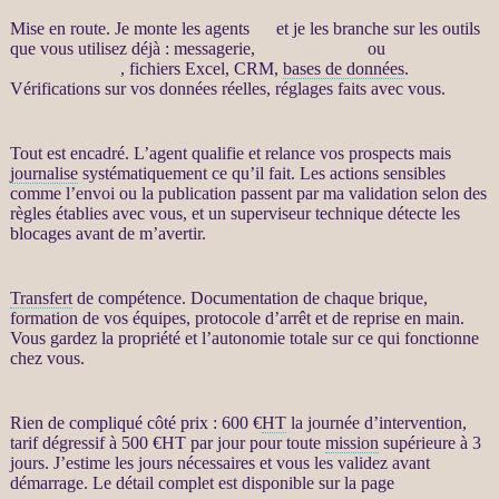
Mise en route. Je monte les
agents
IA
et je les branche sur les outils
que vous utilisez déjà : messagerie,
site WordPress
ou
WooCommerce
, fichiers Excel,
CRM
,
bases de données
.
Vérifications sur vos
données
réelles, réglages faits avec vous.
Tout est encadré. L’
agent
qualifie et
relance
vos
prospects
mais
journalise
systématiquement ce qu’il fait. Les actions sensibles
comme l’envoi ou la publication passent par ma validation selon des
règles établies avec vous, et un superviseur technique détecte les
blocages avant de m’avertir.
Transfert
de compétence. Documentation de chaque brique,
formation de vos équipes, protocole d’arrêt et de reprise en main.
Vous gardez la propriété et l’autonomie totale sur ce qui fonctionne
chez vous.
Rien de compliqué côté prix : 600 €
HT
la journée d’intervention,
tarif dégressif à 500 €
HT
par jour pour toute
mission
supérieure à 3
jours. J’estime les jours nécessaires et vous les validez avant
démarrage. Le détail complet est disponible sur la page