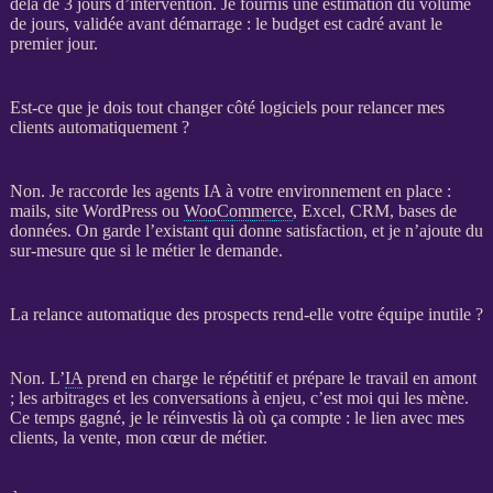
delà de 3 jours d’intervention. Je fournis une estimation du volume
de jours, validée avant démarrage : le budget est cadré avant le
premier jour.
Est-ce que je dois tout changer côté logiciels pour relancer mes
clients automatiquement ?
Non. Je raccorde les
agents IA
à votre environnement en place :
mails,
site WordPress
ou
WooCommerce
, Excel,
CRM
,
bases de
données
. On garde l’existant qui donne satisfaction, et je n’ajoute du
sur-mesure que si le métier le demande.
La relance automatique des prospects rend-elle votre équipe inutile ?
Non. L’
IA
prend en charge le répétitif et prépare le travail en amont
; les arbitrages et les conversations à enjeu, c’est moi qui les mène.
Ce temps gagné, je le réinvestis là où ça compte : le lien avec mes
clients, la vente, mon cœur de métier.