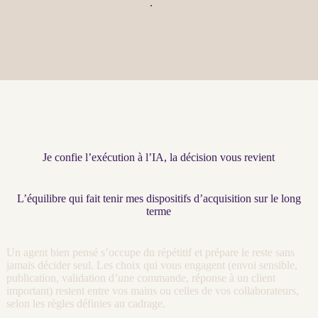
Automatisation par agents LLM
.
Je confie l’exécution à l’IA, la décision vous revient
L’équilibre qui fait tenir mes dispositifs d’acquisition sur le long
terme
Un
agent
bien pensé s’occupe du répétitif et prépare le reste sans
jamais décider seul. Les choix qui vous engagent (envoi sensible,
publication, validation d’une commande, réponse à un client
important) restent entre vos mains ou celles de vos collaborateurs,
selon les règles définies au
cadrage
.