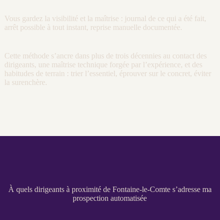
Vous gardez la
visibilité
et la maîtrise :
journal
de ce qui a été fait,
arrêt possible à tout instant, reprise manuelle documentée.
Cette méthode s’ancre dans plus de trois décennies au contact des
dirigeants, une maîtrise technique forgée par l’expérience, et des
habitudes de terrain : trier l’essentiel, éprouver sur le concret, éviter
la surenchère.
À quels dirigeants à proximité de Fontaine-le-Comte s’adresse ma
prospection automatisée