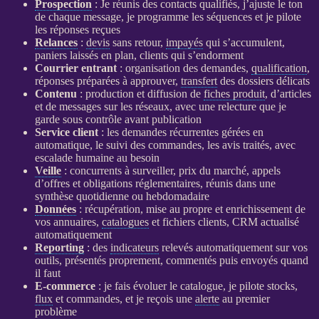
Prospection
: Je réunis des contacts qualifiés, j’ajuste le ton
de chaque message, je programme les séquences et je pilote
les réponses reçues
Relances
:
devis
sans retour,
impayés
qui s’accumulent,
paniers laissés en plan, clients qui s’endorment
Courrier entrant
: organisation des demandes,
qualification
,
réponses préparées à approuver,
transfert
des dossiers délicats
Contenu
: production et diffusion de
fiches produit
, d’articles
et de messages sur les réseaux, avec une relecture que je
garde sous contrôle avant publication
Service client
: les demandes récurrentes gérées en
automatique, le suivi des commandes, les avis traités, avec
escalade humaine au besoin
Veille
: concurrents à surveiller, prix du marché, appels
d’offres et obligations réglementaires, réunis dans une
synthèse quotidienne ou hebdomadaire
Données
: récupération, mise au propre et enrichissement de
vos annuaires,
catalogues
et fichiers clients,
CRM
actualisé
automatiquement
Reporting
: des
indicateurs
relevés automatiquement sur vos
outils, présentés proprement, commentés puis envoyés quand
il faut
E-commerce
: je fais évoluer le
catalogue
, je pilote stocks,
flux
et commandes, et je reçois une
alerte
au premier
problème