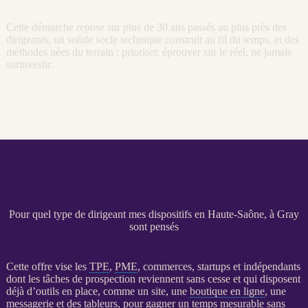
Cette démarche repose sur plus de 30 ans passés au plus près des
dirigeants, un solide socle technique construit au fil du temps, et des
méthodes nées du terrain : prioriser, éprouver sur le réel, ne jamais
surinvestir.
Pour quel type de dirigeant mes dispositifs en Haute-Saône, à Gray
sont pensés
Cette offre vise les
TPE
,
PME
, commerces, startups et indépendants
dont les tâches de
prospection
reviennent sans cesse et qui disposent
déjà d’outils en place, comme un site, une
boutique en ligne
, une
messagerie et des tableurs, pour gagner un temps mesurable sans