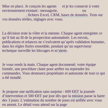
Mise en place. Je conçois les
agents
IA
et je les connecte à votre
environnement existant : messagerie,
site WordPress
ou
WooCommerce
, fichiers Excel,
CRM
,
bases de données
. Tests sur
vos
données
réelles, réglages avec vous.
La décision reste la vôtre et la mienne. Chaque
agent
enregistre ce
qu’il fait au fil de la
prospection
automatisée
. Les envois,
publications et
relances
ne s’exécutent qu’après validation humaine,
dans les règles fixées ensemble, pendant qu’un superviseur
technique surveille les blocages et m’
alerte
.
Je vous rends la main. Chaque
agent
documenté, votre équipe
formée, une procédure claire pour arrêter ou reprendre les
commandes. Vous demeurez propriétaire et autonome de tout ce qui
a été installé.
Je propose une tarification sans surprise : 600 €
HT
la journée
d’intervention et 500 €
HT
par jour dès que la
mission
passe la barre
des 3 jours. L’estimation du nombre de jours est arrêtée avec vous
en amont. Le détail vous attend sur la page
Automatisation par