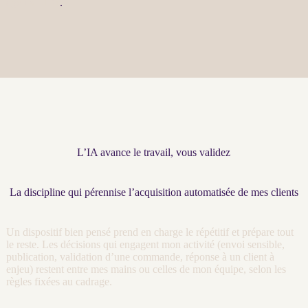
agents LLM
.
L’IA avance le travail, vous validez
La discipline qui pérennise l’acquisition automatisée de mes clients
Un dispositif bien pensé prend en charge le répétitif et prépare tout
le reste. Les décisions qui engagent mon activité (envoi sensible,
publication, validation d’une commande, réponse à un client à
enjeu) restent entre mes mains ou celles de mon équipe, selon les
règles fixées au
cadrage
.