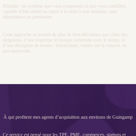
Résultat : un système que vous comprenez et que vous contrôlez,
capable d’être arrêté ou repris à la main à tout moment, sans
dépendance au prestataire.
Cette approche se nourrit de plus de trois décennies aux côtés des
dirigeants, d’une expertise technique construite avec le temps, et
d’une discipline de terrain : hiérarchiser, valider sur le concret, ne
pas surinvestir.
À qui profitent mes agents d’acquisition aux environs de Guingamp
Ce service est pensé pour les
TPE
,
PME
, commerces, startups et