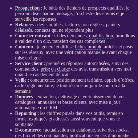
Prospection
: Je bâtis des fichiers de
prospects
qualifiés, je
personnalise chaque message, j’orchestre les envois et je
surveille les réponses
Relances
:
devis
oubliés, factures non réglées, paniers
délaissés, contacts qui ne répondent plus
Courrier entrant
: tri des demandes,
qualification
, brouillons
à valider d’un clic,
transfert
des cas complexes
Contenu
: je génère et diffuse
fiches produit
, articles et posts
sur les réseaux, avec une vérification manuelle avant chaque
mise en ligne
Service client
: premières réponses
automatisées
, suivi des
commandes,
prise en charge
des avis, transmission vers moi
quand le cas devient délicat
Veille
: concurrence, positionnement tarifaire, appels d’offres,
cadre réglementaire, le tout résumé au jour le jour ou à la
semaine
Données
: extraction, nettoyage et enrichissement de vos
catalogues
, annuaires et bases clients, avec mise à jour
automatique du
CRM
Reporting
: les chiffres puisés dans vos outils, remis en
forme, expliqués et adressés aussi souvent que vous le
souhaitez
E-commerce
: actualisation du
catalogue
, suivi des stocks,
des
flux
et des commandes, notifications en cas d’
anomalie