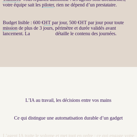
votre équipe sait les
piloter
, rien ne dépend d’un prestataire.
Budget lisible : 600 €
HT
par jour, 500 €
HT
par jour pour toute
mission
de plus de 3 jours, périmètre et durée validés avant
lancement. La
page dédiée
détaille le contenu des journées.
L’IA au travail, les décisions entre vos mains
Ce qui distingue une automatisation durable d’un gadget
L’
agent
IA
traite le volume et met tout en ordre ; ce qui engage votre