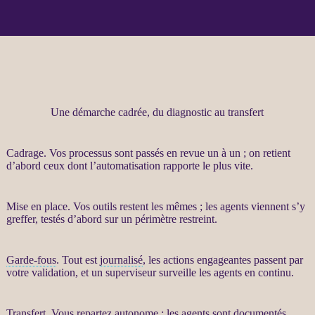
Une démarche cadrée, du diagnostic au transfert
Cadrage
. Vos
processus
sont passés en revue un à un ; on retient
d’abord ceux dont l’
automatisation
rapporte le plus vite.
Mise en place. Vos outils restent les mêmes ; les
agents
viennent s’y
greffer, testés d’abord sur un périmètre restreint.
Garde-fous
. Tout est
journalisé
, les actions engageantes passent par
votre validation, et un superviseur surveille les
agents
en continu.
Transfert
. Vous repartez autonome : les
agents
sont documentés,