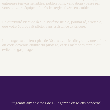
entreprise (envois sensibles, publications, validations) passe par
vous ou votre équipe, d’après les règles fixées ensemble.
La durabilité vient de là : un système lisible,
journalisé
, arrêtable,
que votre équipe sait
piloter
sans assistance extérieure.
L’ancrage est ancien : plus de 30 ans avec les dirigeants, une culture
du code devenue culture du
pilotage
, et des méthodes terrain qui
évitent le gaspillage.
Dirigeants aux environs de Guingamp : êtes-vous concerné