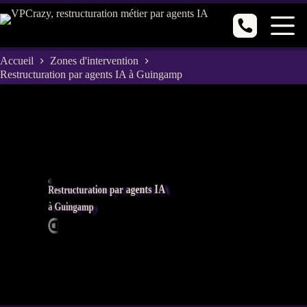
Passer
au
contenu
Accueil
Zones d'intervention
Restructuration par agents IA à Guingamp
Restructuration par agents IA
à Guingamp