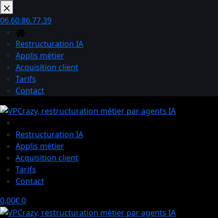
Passer
au
06.60.86.77.39
contenu
Restructuration IA
Applis métier
Acquisition client
Tarifs
Contact
Restructuration IA
Applis métier
Acquisition client
Tarifs
Contact
Panier
0,00
€
0
d’achat