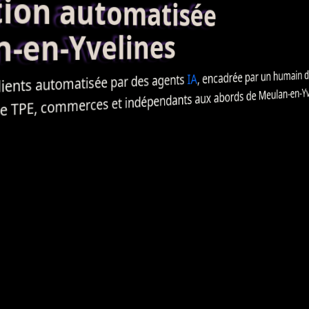
on automatisée
en-Yvelines
, encadrée par un humain du 
IA
agents
par des
automatisée
lients
, commerces et indépendants aux abords de Meulan-en-Yvel
TPE
de