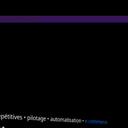
eulan-en-Yvelines
pétitives •
pilotage
•
automatisation
•
e-commerce