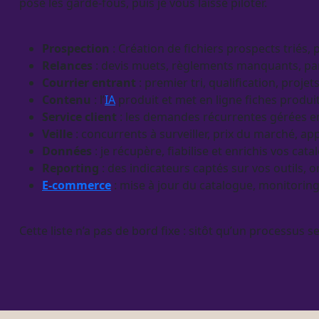
pose les
garde-fous
, puis je vous laisse
piloter
.
Prospection
: Création de fichiers
prospects
triés,
Relances
:
devis
muets, règlements manquants, pani
Courrier entrant
: premier tri,
qualification
, proje
Contenu
: l’
IA
produit et met en ligne
fiches produi
Service client
: les demandes récurrentes gérées en
Veille
: concurrents à surveiller, prix du marché, a
Données
: je récupère, fiabilise et enrichis vos
cata
Reporting
: des
indicateurs
captés sur vos outils,
E-commerce
: mise à jour du
catalogue
, monitoring
Cette liste n’a pas de bord fixe : sitôt qu’un
processus
se