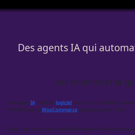
Des agents IA qui automati
Les relances et la qu
Un
agent
IA
, c’est un
logiciel
bâti sur un modèle de langag
WordPress
ou
WooCommerce
, tableaux Excel,
CRM
.
Dans une structure à côté de Meulan-en-Yvelines, ma dém