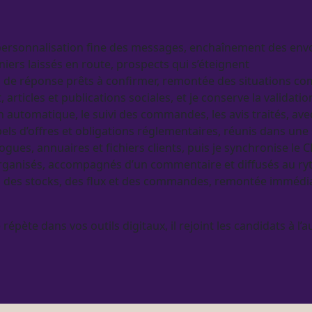
 personnalisation fine des messages, enchaînement des envo
ers laissés en route,
prospects
qui s’éteignent
ts de réponse prêts à confirmer, remontée des situations c
t
, articles et publications sociales, et je conserve la validati
 automatique, le suivi des commandes, les avis traités, av
ppels d’offres et obligations réglementaires, réunis dans 
logues
, annuaires et fichiers clients, puis je synchronise le
C
 organisés, accompagnés d’un commentaire et diffusés au r
 des stocks, des
flux
et des commandes, remontée immédi
 répète dans vos outils digitaux, il rejoint les candidats à l’
a