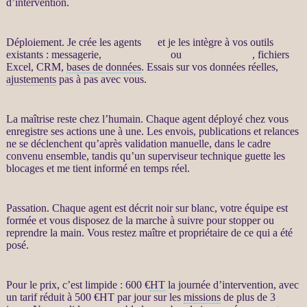
d’intervention.
Déploiement. Je crée les
agents
IA
et je les intègre à vos outils
existants : messagerie,
site WordPress
ou
WooCommerce
, fichiers
Excel,
CRM
,
bases de données
. Essais sur vos
données
réelles,
ajustements
pas à pas avec vous.
La maîtrise reste chez l’humain. Chaque
agent
déployé chez vous
enregistre ses actions une à une. Les envois, publications et
relances
ne se déclenchent qu’après validation manuelle, dans le cadre
convenu ensemble, tandis qu’un superviseur technique guette les
blocages et me tient informé en temps réel.
Passation. Chaque
agent
est décrit noir sur blanc, votre équipe est
formée et vous disposez de la marche à suivre pour stopper ou
reprendre la main. Vous restez maître et propriétaire de ce qui a été
posé.
Pour le prix, c’est limpide : 600 €
HT
la journée d’intervention, avec
un tarif réduit à 500 €
HT
par jour sur les
missions
de plus de 3