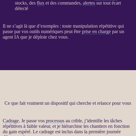
stocks, des
flux
et des commandes,
alertes
sur tout écart
détecté
Il ne s’agit là que d’exemples : toute manipulation répétitive qui
passe par vos outils numériques peut être
prise en charge
par un
agent
IA
que je déploie chez vous.
Ce que fait vraiment un dispositif qui cherche et relance pour vous
Cadrage
. Je passe vos
processus
au crible, j’identifie les tâches
répétitives à faible valeur, et je hiérarchise les chantiers en fonction
du gain espéré. Le
cadrage
est inclus dans la première journée