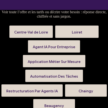
Voir
toute l’offre et les tarifs
ou
décrire votre besoin
: réponse directe,
chiffrée et sans jargon.
Centre-Val de Loire
Loiret
Agent IA Pour Entreprise
Application Métier Sur Mesure
Automatisation Des Tâches
Restructuration Par Agents IA
Chaingy
Beaugency