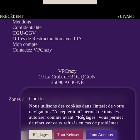
PRÉCÉDENT
SUIVANT
Mentions
Confidentialité
CGU-CGV
Offres de Restructuration avec l’IA
Mon compte
Contactez VPCrazy
VPCrazy
19 La Croix de BOURGON
35690 ACIGNÉ
Cookies
Zones d'interventions partout en France
à distance, en visio,
messagerie, téléphone.
Nous utilisons des cookies dans l'intérêt de votre
navigation. "Accepter tout" permet de tous les
autoriser comme avant. "Réglages" vous permet
de réactiver ceux refusés en cas de problèmes.
Réglages
Tout Refuser
Tout Accepter
06 60 86 77 39