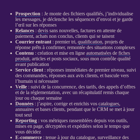
Prospection
: Je monte des fichiers qualifiés, j’individualise
les messages, je déclenche les séquences d’envoi et je garde
l’œil sur les réponses
Relances
:
devis
sans nouvelles, factures en attente de
paiement, achats non conclus, clients qui se taisent
Courrier entrant
: premier tri,
qualification
, projets de
réponse prêts à confirmer, remontée des situations complexes
Contenu
: création et mise en ligne
automatisées
de
fiches
produit
, articles et posts sociaux, sous mon contrôle qualité
avant publication
Service client
: réponses immédiates de premier niveau, suivi
des commandes, réponses aux avis clients, et bascule vers
l’humain si nécessaire
Veille
: suivi de la concurrence, des tarifs, des appels d’offres
et de la réglementation, avec un récapitulatif remis chaque
jour ou chaque semaine
Données
: j’aspire, corrige et enrichis vos
catalogues
,
annuaires et bases clients, pendant que le
CRM
se met à jour
tout seul
Reporting
: vos métriques rassemblées depuis vos outils,
mises en page, décryptées et expédiées selon le tempo que
vous décidez
E-commerce
: tenue à jour du
catalogue
,
surveillance
des