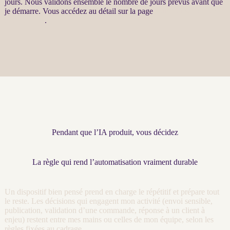
jours. Nous validons ensemble le nombre de jours prévus avant que
je démarre. Vous accédez au détail sur la page
Automatisation par
agents LLM
.
Pendant que l’IA produit, vous décidez
La règle qui rend l’automatisation vraiment durable
Un dispositif bien pensé prend en charge le répétitif et prépare tout
le reste. Les décisions qui engagent mon activité (envoi sensible,
publication, validation d’une commande, réponse à un client à
enjeu) restent entre mes mains ou celles de mon équipe, selon les
règles fixées au
cadrage
.