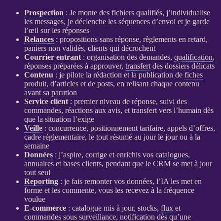
Prospection
: Je monte des fichiers qualifiés, j’individualise
les messages, je déclenche les séquences d’envoi et je garde
l’œil sur les réponses
Relances
: propositions sans réponse, règlements en retard,
paniers non validés, clients qui décrochent
Courrier entrant
: organisation des demandes,
qualification
,
réponses préparées à approuver,
transfert
des dossiers délicats
Contenu
: je pilote la rédaction et la publication de
fiches
produit
, d’articles et de posts, en relisant chaque contenu
avant sa parution
Service client
: premier niveau de réponse, suivi des
commandes, réactions aux avis, et
transfert
vers l’humain dès
que la situation l’exige
Veille
: concurrence, positionnement tarifaire, appels d’offres,
cadre réglementaire, le tout résumé au jour le jour ou à la
semaine
Données
: j’aspire, corrige et enrichis vos
catalogues
,
annuaires et bases clients, pendant que le
CRM
se met à jour
tout seul
Reporting
: je fais remonter vos
données
, l’
IA
les met en
forme et les commente, vous les recevez à la fréquence
voulue
E-commerce
:
catalogue
mis à jour, stocks,
flux
et
commandes sous
surveillance
, notification dès qu’une