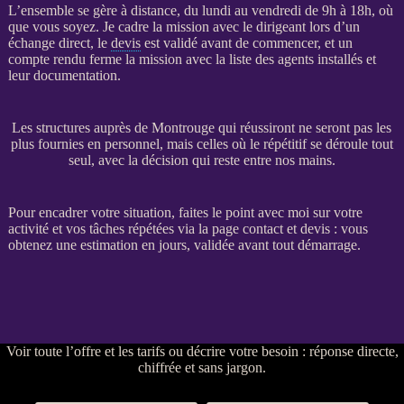
L’ensemble se gère à distance, du lundi au vendredi de 9h à 18h, où
que vous soyez. Je cadre la
mission
avec le dirigeant lors d’un
échange direct, le
devis
est validé avant de commencer, et un
compte rendu ferme la
mission
avec la liste des
agents
installés et
leur documentation.
Les structures auprès de Montrouge qui réussiront ne seront pas les
plus fournies en personnel, mais celles où le répétitif se déroule tout
seul, avec la décision qui reste entre nos mains.
Pour encadrer votre situation, faites le point avec moi sur votre
activité et vos tâches répétées via la
page contact et devis
: vous
obtenez une estimation en jours, validée avant tout démarrage.
Voir
toute l’offre et les tarifs
ou
décrire votre besoin
: réponse directe,
chiffrée et sans jargon.