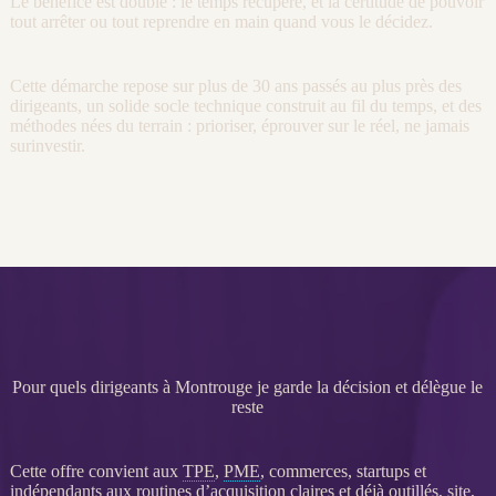
Le bénéfice est double : le temps récupéré, et la certitude de pouvoir
tout arrêter ou tout reprendre en main quand vous le décidez.
Cette démarche repose sur plus de 30 ans passés au plus près des
dirigeants, un solide socle technique construit au fil du temps, et des
méthodes nées du terrain : prioriser, éprouver sur le réel, ne jamais
surinvestir.
Pour quels dirigeants à Montrouge je garde la décision et délègue le
reste
Cette offre convient aux
TPE
,
PME
, commerces, startups et
indépendants aux routines d’
acquisition
claires et déjà outillés, site,