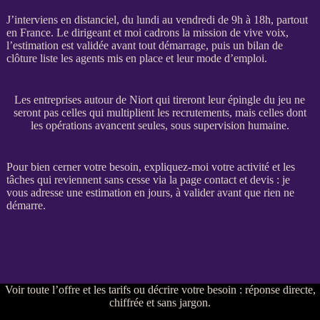
J’interviens en distanciel, du lundi au vendredi de 9h à 18h, partout
en France. Le dirigeant et moi cadrons la
mission
de vive voix,
l’estimation est validée avant tout démarrage, puis un bilan de
clôture liste les
agents
mis en place et leur mode d’emploi.
Les entreprises autour de Niort qui tireront leur épingle du jeu ne
seront pas celles qui multiplient les recrutements, mais celles dont
les opérations avancent seules, sous supervision humaine.
Pour bien cerner votre besoin, expliquez-moi votre activité et les
tâches qui reviennent sans cesse via la
page contact et devis
: je
vous adresse une estimation en jours, à valider avant que rien ne
démarre.
Voir
toute l’offre et les tarifs
ou
décrire votre besoin
: réponse directe,
chiffrée et sans jargon.