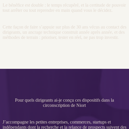
Le bénéfice est double : le temps récupéré, et la certitude de pouvoir
tout arrêter ou tout reprendre en main quand vous le décidez.
Cette façon de faire s’appuie sur plus de 30 ans vécus au contact des
dirigeants, un ancrage technique construit année après année, et des
méthodes de terrain : prioriser, tester en réel, ne pas trop investir.
Pour quels dirigeants ai-je conçu ces dispositifs dans la
circonscription de Niort
J’accompagne les petites entreprises, commerces, startups et
indépendants dont la recherche et la
relance
de
prospects
suivent des