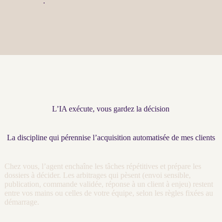
agents LLM
.
L’IA exécute, vous gardez la décision
La discipline qui pérennise l’acquisition automatisée de mes clients
Chez vous, l’
agent
enchaîne les tâches répétitives et prépare les
dossiers à décider. Les arbitrages qui pèsent (envoi sensible,
publication, commande validée, réponse à un client à enjeu) restent
entre vos mains ou celles de votre équipe, selon les règles fixées au
démarrage.