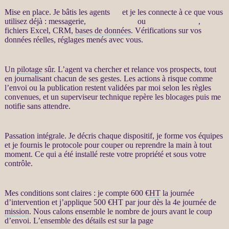
Mise en place. Je bâtis les
agents
IA
et je les connecte à ce que vous
utilisez déjà : messagerie,
site WordPress
ou
WooCommerce
,
fichiers Excel,
CRM
,
bases de données
. Vérifications sur vos
données
réelles, réglages menés avec vous.
Un
pilotage
sûr. L’
agent
va chercher et
relance
vos
prospects
, tout
en journalisant chacun de ses gestes. Les actions à risque comme
l’envoi ou la publication restent validées par moi selon les règles
convenues, et un superviseur technique repère les blocages puis me
notifie sans attendre.
Passation intégrale. Je décris chaque dispositif, je forme vos équipes
et je fournis le protocole pour couper ou reprendre la main à tout
moment. Ce qui a été installé reste votre propriété et sous votre
contrôle.
Mes conditions sont claires : je compte 600 €
HT
la journée
d’intervention et j’applique 500 €
HT
par jour dès la 4e journée de
mission
. Nous calons ensemble le nombre de jours avant le coup
d’envoi. L’ensemble des détails est sur la page
Automatisation par