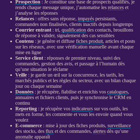
Prospection
: Je constitue une base de
prospects
qualifiés, je
rends chaque message unique, j’automatise les
relances
et
j’analyse les réponses
Relances
: offres sans réponse,
impayés
persistants,
commandes non finalisées, clients inactifs depuis longtemps
Courrier entrant
: tri,
qualification
des contacts, brouillons
de réponse à valider, signalement des cas sensibles
Contenu
: je génère et diffuse
fiches produit
, articles et posts
sur les réseaux, avec une vérification manuelle avant chaque
mise en ligne
Service client
: réponses de premier niveau, suivi des
commandes, gestion des avis, et passage à l’humain dès
qu’une situation le réclame
Veille
: je garde un œil sur la concurrence, les tarifs, les
marchés publics et les règles du secteur, avec un bilan chaque
jour ou chaque semaine
Données
: je récupère, fiabilise et enrichis vos
catalogues
,
annuaires et fichiers clients, puis je synchronise le
CRM
en
continu
Reporting
: je récupère vos
indicateurs
sur vos outils, les
mets en forme, les commente et vous les envoie quand vous
voulez
E-commerce
: mise à jour des
fiches produits
,
surveillance
des stocks, des
flux
et des commandes,
alertes
dès qu’une
anomalie
apparaît