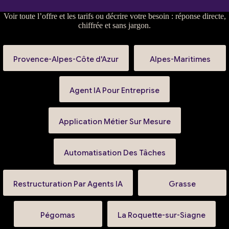
Voir
toute l’offre et les tarifs
ou
décrire votre besoin
: réponse directe,
chiffrée et sans jargon.
Provence-Alpes-Côte d'Azur
Alpes-Maritimes
Agent IA Pour Entreprise
Application Métier Sur Mesure
Automatisation Des Tâches
Restructuration Par Agents IA
Grasse
Pégomas
La Roquette-sur-Siagne