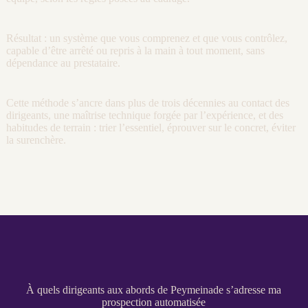
Résultat : un système que vous comprenez et que vous contrôlez,
capable d’être arrêté ou repris à la main à tout moment, sans
dépendance au prestataire.
Cette méthode s’ancre dans plus de trois décennies au contact des
dirigeants, une maîtrise technique forgée par l’expérience, et des
habitudes de terrain : trier l’essentiel, éprouver sur le concret, éviter
la surenchère.
À quels dirigeants aux abords de Peymeinade s’adresse ma
prospection automatisée