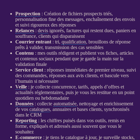
Prospection
: Création de fichiers
prospects
triés,
personnalisation fine des messages, enchaînement des envois
et suivi rigoureux des réponses
Relances
:
devis
ignorés, factures qui restent dues, paniers en
souffrance, clients qui disparaissent
Courrier entrant
: tri,
qualification
, brouillons de réponse
prêts à valider, transmission des cas sensibles
Contenu
: mes outils rédigent et publient vos fiches, articles
et contenus sociaux pendant que je garde la main sur la
validation finale
Service client
: réponses immédiates de premier niveau, suivi
des commandes, réponses aux avis clients, et bascule vers
l’humain si nécessaire
Veille
: je collecte concurrence, tarifs, appels d’offres et
actualités réglementaires, puis je vous les restitue en un point
quotidien ou hebdomadaire
Données
: collecte
automatisée
, nettoyage et enrichissement
de vos
catalogues
, annuaires et bases clients, synchronisés
dans le
CRM
Reporting
: les chiffres puisés dans vos outils, remis en
forme, expliqués et adressés aussi souvent que vous le
souhaitez
E-commerce
: je tiens le
catalogue
à jour, je surveille stocks,