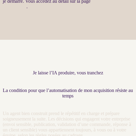
je démarre. Vous accédez au détail sur la page
Automatisation par
agents LLM
.
Je laisse l’IA produire, vous tranchez
La condition pour que l’automatisation de mon acquisition résiste au
temps
Un
agent
bien construit prend le répétitif en charge et prépare
soigneusement la suite. Les décisions qui engagent votre entreprise
(envoi sensible, publication, validation d’une commande, réponse à
un client sensible) vous appartiennent toujours, à vous ou à votre
équipe, selon les règles posées au
cadrage
.