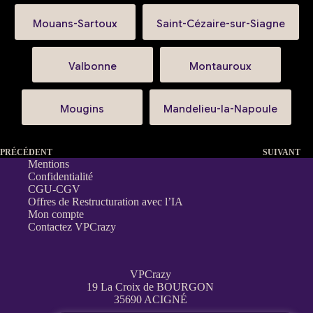
Mouans-Sartoux
Saint-Cézaire-sur-Siagne
Valbonne
Montauroux
Mougins
Mandelieu-la-Napoule
PRÉCÉDENT
SUIVANT
Mentions
Confidentialité
CGU-CGV
Offres de Restructuration avec l’IA
Mon compte
Contactez VPCrazy
VPCrazy
19 La Croix de BOURGON
35690 ACIGNÉ