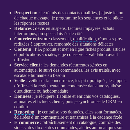
Prospection
: Je réunis des contacts qualifiés, j’ajuste le ton
de chaque message, je programme les séquences et je pilote
les réponses reçues
Relances
:
devis
en suspens, factures impayées, achats
interrompus,
prospects
laissés de côté
Courrier entrant
: classement,
qualification
, réponses pré-
rédigées à approuver, remontée des situations délicates
Contenu
: l’
IA
produit et met en ligne
fiches produit
, articles
et publications sociales, et je conserve la validation avant
diffusion
Service client
: les demandes récurrentes gérées en
automatique, le suivi des commandes, les avis traités, avec
escalade humaine au besoin
Veille
:
veille
sur la concurrence, les prix pratiqués, les appels
d’offres et la réglementation, condensée dans une synthèse
quotidienne ou hebdomadaire
Données
: je récupère, fiabilise et enrichis vos
catalogues
,
annuaires et fichiers clients, puis je synchronise le
CRM
en
continu
Reporting
: je centralise vos
données
, elles sont formatées,
éclairées d’un commentaire et transmises à la cadence fixée
E-commerce
: rafraîchissement du
catalogue
, contrôle des
stocks, des
flux
et des commandes,
alertes
automatiques sur