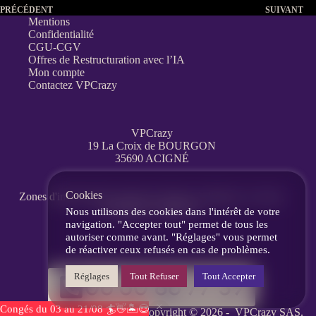
PRÉCÉDENT
SUIVANT
Mentions
Confidentialité
CGU-CGV
Offres de Restructuration avec l’IA
Mon compte
Contactez VPCrazy
VPCrazy
19 La Croix de BOURGON
35690 ACIGNÉ
Cookies
Zones d'interventions partout en France
à distance, en visio,
messagerie, téléphone.
Nous utilisons des cookies dans l'intérêt de votre
navigation. "Accepter tout" permet de tous les
autoriser comme avant. "Réglages" vous permet
de réactiver ceux refusés en cas de problèmes.
Réglages
Tout Refuser
Tout Accepter
06 60 86 77 39
Congés du 03 au 21/08 🏄👋🏝️😎
Copyright © 2026 -
VPCrazy
SAS.