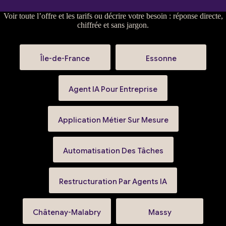
Voir
toute l’offre et les tarifs
ou
décrire votre besoin
: réponse directe,
chiffrée et sans jargon.
Île-de-France
Essonne
Agent IA Pour Entreprise
Application Métier Sur Mesure
Automatisation Des Tâches
Restructuration Par Agents IA
Châtenay-Malabry
Massy