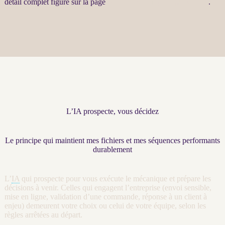
détail complet figure sur la page
Automatisation par agents LLM
.
L’IA prospecte, vous décidez
Le principe qui maintient mes fichiers et mes séquences performants
durablement
L’
IA
qui prospecte pour vous exécute le mécanique et prépare les
décisions à venir. Celles qui engagent l’entreprise (envoi sensible,
mise en ligne, validation d’une commande, réponse à un client à
enjeu) demeurent votre choix ou celui de votre équipe, selon les
règles arrêtées au départ.