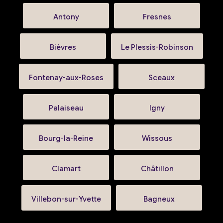
Antony
Fresnes
Bièvres
Le Plessis-Robinson
Fontenay-aux-Roses
Sceaux
Palaiseau
Igny
Bourg-la-Reine
Wissous
Clamart
Châtillon
Villebon-sur-Yvette
Bagneux