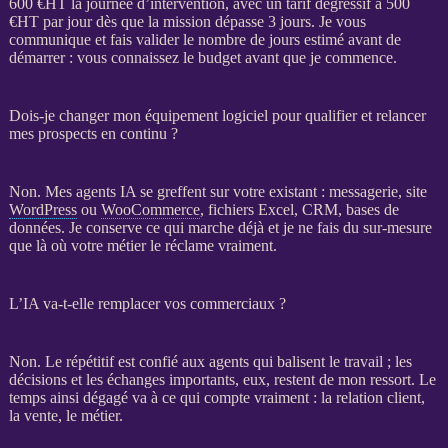
600 €
HT
la journée d’intervention, avec un tarif dégressif à 500
€
HT
par jour dès que la
mission
dépasse 3 jours. Je vous
communique et fais valider le nombre de jours estimé avant de
démarrer : vous connaissez le budget avant que je commence.
Dois-je changer mon équipement logiciel pour qualifier et relancer
mes prospects en continu ?
Non. Mes
agents IA
se greffent sur votre existant : messagerie, site
WordPress
ou
WooCommerce
, fichiers Excel,
CRM
,
bases de
données
. Je conserve ce qui marche déjà et je ne fais du sur-mesure
que là où votre métier le réclame vraiment.
L’IA va-t-elle remplacer vos commerciaux ?
Non. Le répétitif est confié aux
agents
qui balisent le travail ; les
décisions et les échanges importants, eux, restent de mon ressort. Le
temps ainsi dégagé va à ce qui compte vraiment : la relation client,
la vente, le métier.