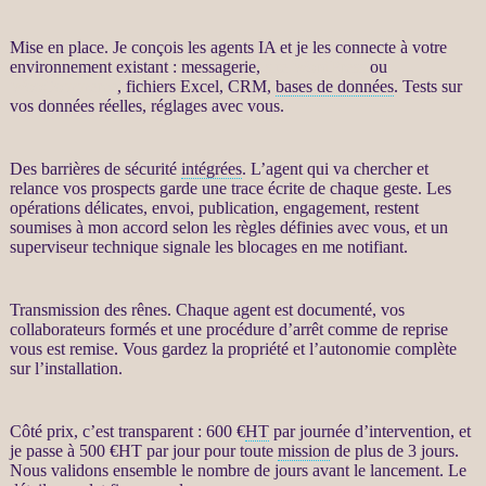
Mise en place. Je conçois les
agents IA
et je les connecte à votre
environnement existant : messagerie,
site WordPress
ou
WooCommerce
, fichiers Excel,
CRM
,
bases de données
. Tests sur
vos
données
réelles, réglages avec vous.
Des barrières de sécurité
intégrées
. L’
agent
qui va chercher et
relance
vos
prospects
garde une trace écrite de chaque geste. Les
opérations délicates, envoi, publication, engagement, restent
soumises à mon accord selon les règles définies avec vous, et un
superviseur technique signale les blocages en me notifiant.
Transmission des rênes. Chaque
agent
est documenté, vos
collaborateurs formés et une procédure d’arrêt comme de reprise
vous est remise. Vous gardez la propriété et l’autonomie complète
sur l’installation.
Côté prix, c’est transparent : 600 €
HT
par journée d’intervention, et
je passe à 500 €
HT
par jour pour toute
mission
de plus de 3 jours.
Nous validons ensemble le nombre de jours avant le lancement. Le