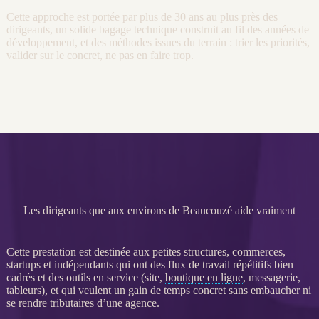
Cette approche est portée par plus de 30 ans au plus près des
dirigeants, un solide bagage technique construit au fil des années de
développement, et des méthodes issues du terrain : trier les priorités,
valider sur le concret, ne pas en faire trop.
Les dirigeants que aux environs de Beaucouzé aide vraiment
Cette prestation est destinée aux petites structures, commerces,
startups et indépendants qui ont des
flux
de travail répétitifs bien
cadrés et des outils en service (site,
boutique en ligne
, messagerie,
tableurs), et qui veulent un gain de temps concret sans embaucher ni
se rendre tributaires d’une agence.