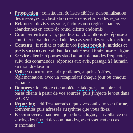
Prospection
: constitution de listes ciblées, personnalisation
des messages, orchestration des envois et suivi des réponses
Relances
:
devis
sans suite, factures non réglées, paniers
abandonnés en cours de route, clients endormis
Courrier entrant
: tri,
qualification
, brouillons de réponse à
contrôler et valider, escalade des cas sensibles vers le décideur
Contenu
: je rédige et publie vos
fiches produit
, articles et
posts sociaux
, en validant la qualité avant toute mise en ligne
Service client
: réponses standard aux demandes fréquentes,
suivi des commandes, réponses aux avis, passage à l’humain
au moindre besoin
Veille
: concurrence, prix pratiqués, appels d’offres,
réglementation, avec un récapitulatif chaque jour ou chaque
semaine
Données
: Je nettoie et complète
catalogues
, annuaires et
bases clients à partir de vos sources, puis j’injecte le tout dans
le
CRM
Reporting
: chiffres agrégés depuis vos outils, mis en forme,
commentés puis adressés au rythme que vous fixez
E-commerce
: maintien à jour du
catalogue
,
surveillance
des
stocks, des
flux
et des commandes, avertissement en cas
d’
anomalie