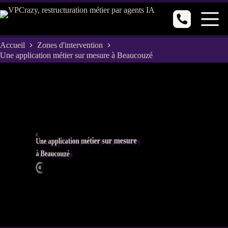
Passer
au
contenu
Accueil
Zones d'intervention
Une application métier sur mesure à Beaucouzé
Une application métier sur mesure
à Beaucouzé