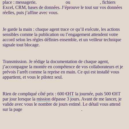
place : messagerie,
site WordPress
ou
WooCommerce
, fichiers
Excel,
CRM
,
bases de données
. J’éprouve le tout sur vos
données
réelles, puis j’affine avec vous.
Je garde la main : chaque
agent
trace ce qu’il exécute, les actions
sensibles comme la publication ou l’engagement attendent votre
accord selon les règles définies ensemble, et un veilleur technique
signale tout blocage.
Transmission. Je rédige la documentation de chaque
agent
,
j’accompagne la montée en compétence de vos collaborateurs et je
prévois l’arrêt comme la reprise en main. Ce qui est installé vous
appartient, et vous le pilotez seul.
Rien de compliqué côté prix : 600 €
HT
la journée, puis 500 €
HT
par jour lorsque la
mission
dépasse 3 jours. Avant de me lancer, je
valide avec vous le nombre de jours estimé. Le détail vous attend
sur la page
Automatisation par agents LLM
.