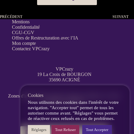
PRÉCÉDENT
SUIVANT
Mentions
Confidentialité
CGU-CGV
Offres de Restructuration avec l’IA
Mon compte
Contactez VPCrazy
VPCrazy
19 La Croix de BOURGON
35690 ACIGNÉ
Cookies
Zones d'interventions partout en France
à distance, en visio,
messagerie, téléphone.
Nous utilisons des cookies dans l'intérêt de votre
navigation. "Accepter tout" permet de tous les
autoriser comme avant. "Réglages" vous permet
de réactiver ceux refusés en cas de problèmes.
Réglages
Tout Refuser
Tout Accepter