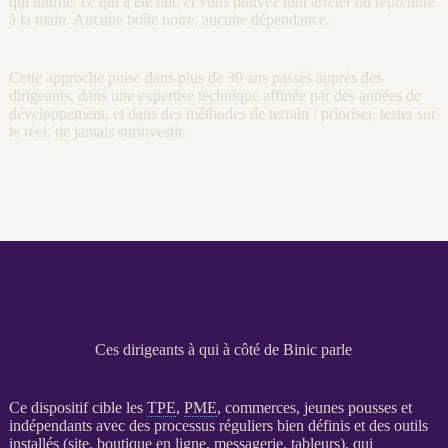
qui tourne, ce qui a été fait, et vous pouvez tout arrêter ou reprendre
à la main. Aucune boîte noire, aucune dépendance.
Cette approche puise dans plus de 30 ans passés auprès des
dirigeants, dans une expertise technique affinée par des années de
développement, et dans des méthodes de terrain : prioriser, tester sur
le réel, ne jamais surinvestir.
Ces dirigeants à qui à côté de Binic parle
Ce dispositif cible les
TPE
,
PME
, commerces, jeunes pousses et
indépendants avec des
processus
réguliers bien définis et des outils
installés (site,
boutique en ligne
, messagerie, tableurs), qui