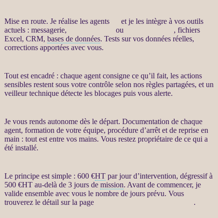
Mise en route. Je réalise les
agents
IA
et je les intègre à vos outils
actuels : messagerie,
site WordPress
ou
WooCommerce
, fichiers
Excel,
CRM
,
bases de données
. Tests sur vos
données
réelles,
corrections apportées avec vous.
Tout est encadré : chaque
agent
consigne ce qu’il fait, les actions
sensibles restent sous votre contrôle selon nos règles partagées, et un
veilleur technique détecte les blocages puis vous
alerte
.
Je vous rends autonome dès le départ. Documentation de chaque
agent
, formation de votre équipe, procédure d’arrêt et de reprise en
main : tout est entre vos mains. Vous restez propriétaire de ce qui a
été installé.
Le principe est simple : 600 €
HT
par jour d’intervention, dégressif à
500 €
HT
au-delà de 3 jours de
mission
. Avant de commencer, je
valide ensemble avec vous le nombre de jours prévu. Vous
trouverez le détail sur la page
Automatisation par agents LLM
.