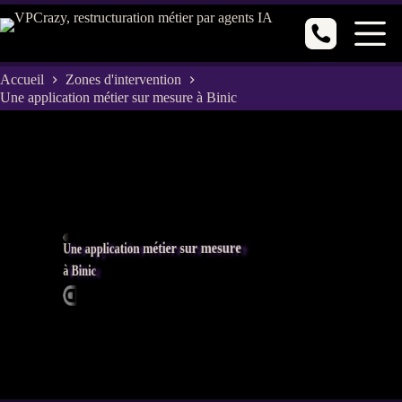
Passer
au
contenu
Accueil
Zones d'intervention
Une application métier sur mesure à Binic
Une application métier sur mesure
à Binic