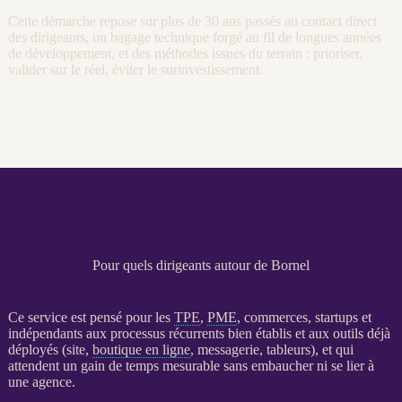
Cette démarche repose sur plus de 30 ans passés au contact direct
des dirigeants, un bagage technique forgé au fil de longues années
de développement, et des méthodes issues du terrain : prioriser,
valider sur le réel, éviter le surinvestissement.
Pour quels dirigeants autour de Bornel
Ce service est pensé pour les
TPE
,
PME
, commerces, startups et
indépendants aux
processus
récurrents bien établis et aux outils déjà
déployés (site,
boutique en ligne
, messagerie, tableurs), et qui
attendent un gain de temps mesurable sans embaucher ni se lier à
une agence.