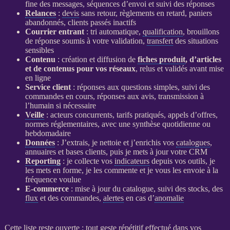
fine des messages, séquences d’envoi et suivi des réponses
Relances
:
devis
sans retour, règlements en retard, paniers
abandonnés, clients passés inactifs
Courrier entrant
: tri automatique,
qualification
, brouillons
de réponse soumis à votre validation,
transfert
des situations
sensibles
Contenu
: création et diffusion de
fiches produit
, d’articles
et de contenus pour vos réseaux
, relus et validés avant mise
en ligne
Service client
: réponses aux questions simples, suivi des
commandes en cours, réponses aux avis, transmission à
l’humain si nécessaire
Veille
: acteurs concurrents, tarifs pratiqués, appels d’offres,
normes réglementaires, avec une synthèse quotidienne ou
hebdomadaire
Données
: J’extrais, je nettoie et j’enrichis vos
catalogues
,
annuaires et bases clients, puis je mets à jour votre
CRM
Reporting
: je collecte vos
indicateurs
depuis vos outils, je
les mets en forme, je les commente et je vous les envoie à la
fréquence voulue
E-commerce
: mise à jour du
catalogue
, suivi des stocks, des
flux
et des commandes,
alertes
en cas d’
anomalie
Cette liste reste ouverte : tout geste répétitif effectué dans vos