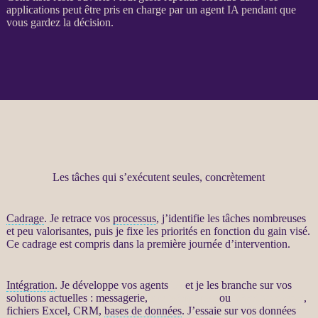
applications
peut être pris en charge par un
agent
IA
pendant que
vous gardez la décision.
Les tâches qui s’exécutent seules, concrètement
Cadrage
. Je retrace vos
processus
, j’identifie les tâches nombreuses
et peu valorisantes, puis je fixe les priorités en fonction du gain visé.
Ce
cadrage
est compris dans la première journée d’intervention.
Intégration
. Je développe vos
agents
IA
et je les branche sur vos
solutions actuelles : messagerie,
site WordPress
ou
WooCommerce
,
fichiers Excel,
CRM
,
bases de données
. J’essaie sur vos
données