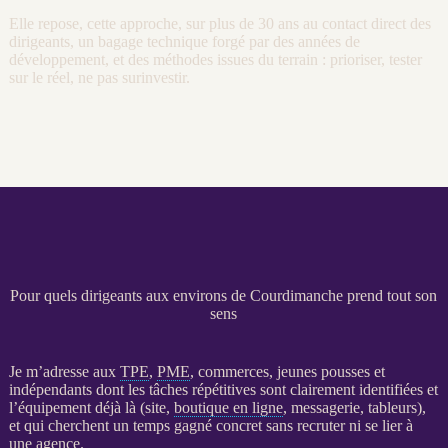
Elle repose, cette approche, sur plus de 30 ans au contact direct des
dirigeants, un bagage technique forgé par des années de
développement, et des méthodes issues du terrain : prioriser, tester
sur le réel, ne pas surinvestir.
Pour quels dirigeants aux environs de Courdimanche prend tout son
sens
Je m’adresse aux
TPE
,
PME
, commerces, jeunes pousses et
indépendants dont les tâches répétitives sont clairement identifiées et
l’équipement déjà là (site,
boutique en ligne
, messagerie, tableurs),
et qui cherchent un temps gagné concret sans recruter ni se lier à
une agence.