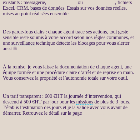
existants : messagerie,
site WordPress
ou
WooCommerce
, fichiers
Excel,
CRM
,
bases de données
. Essais sur vos
données
réelles,
mises au point réalisées ensemble.
Des
garde-fous
clairs : chaque
agent
trace ses actions, tout geste
sensible reste soumis à votre accord selon nos règles communes, et
une
surveillance
technique détecte les blocages pour vous
alerter
aussitôt.
À la remise, je vous laisse la documentation de chaque
agent
, une
équipe formée et une procédure claire d’arrêt et de reprise en main.
Vous conservez la propriété et l’autonomie totale sur votre outil.
Un tarif transparent : 600 €
HT
la journée d’intervention, qui
descend à 500 €
HT
par jour pour les
missions
de plus de 3 jours.
J’établis l’estimation des jours et je la valide avec vous avant de
démarrer. Retrouvez le détail sur la page
Automatisation par agents
LLM
.