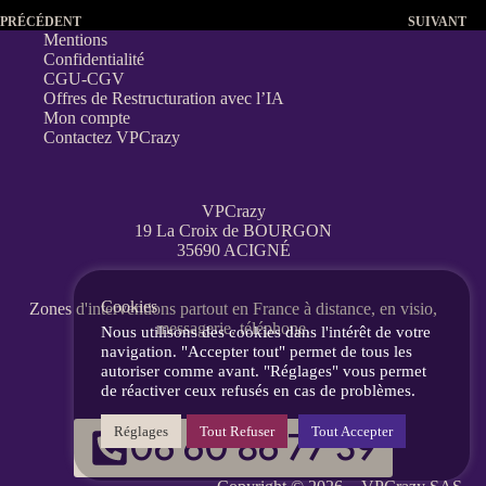
PRÉCÉDENT
SUIVANT
Mentions
Confidentialité
CGU-CGV
Offres de Restructuration avec l’IA
Mon compte
Contactez VPCrazy
VPCrazy
19 La Croix de BOURGON
35690 ACIGNÉ
Cookies
Zones d'interventions partout en France
à distance, en visio,
messagerie, téléphone.
Nous utilisons des cookies dans l'intérêt de votre
navigation. "Accepter tout" permet de tous les
autoriser comme avant. "Réglages" vous permet
de réactiver ceux refusés en cas de problèmes.
Réglages
Tout Refuser
Tout Accepter
06 60 86 77 39