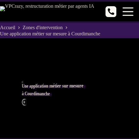
Passer
au
contenu
Accueil
Zones d'intervention
Une application métier sur mesure à Courdimanche
Une application métier sur mesure
à Courdimanche