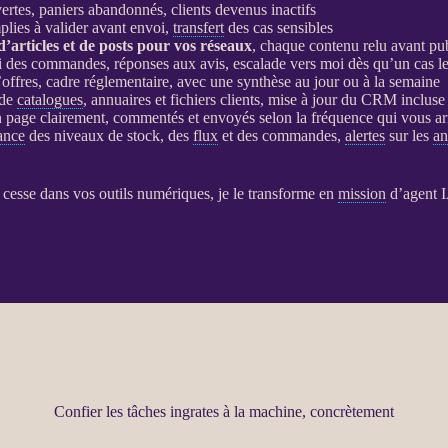
ertes, paniers abandonnés, clients devenus inactifs
plies à valider avant envoi,
transfert
des cas sensibles
 d’articles et de posts pour vos réseaux
, chaque contenu relu avant pu
vi des commandes, réponses aux avis, escalade vers moi dès qu’un cas 
d’offres, cadre réglementaire, avec une synthèse au jour ou à la semaine
 de
catalogues
, annuaires et fichiers clients, mise à jour du
CRM
incluse
en page clairement, commentés et envoyés selon la fréquence qui vous a
lance
des niveaux de stock, des
flux
et des commandes,
alertes
sur les
an
ns cesse dans vos outils numériques, je le transforme en
mission
d’
agent
Confier les tâches ingrates à la machine, concrètement