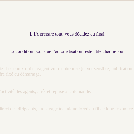
L’IA prépare tout, vous décidez au final
La condition pour que l’automatisation reste utile chaque jour
ste. Les choix qui engagent votre entreprise (envoi sensible, publicatio
adre fixé au démarrage.
’activité des
agents
, arrêt et reprise à la demande.
irect des dirigeants, un bagage technique forgé au fil de longues année