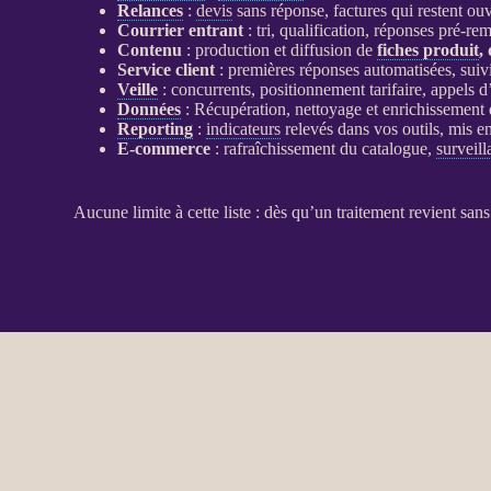
Relances
:
devis
sans réponse, factures qui restent ouv
Courrier entrant
: tri,
qualification
, réponses pré-rem
Contenu
: production et diffusion de
fiches produit
,
Service client
: premières réponses
automatisées
, sui
Veille
: concurrents, positionnement tarifaire, appels 
Données
: Récupération, nettoyage et enrichissement
Reporting
:
indicateurs
relevés dans vos outils, mis 
E-commerce
: rafraîchissement du
catalogue
,
surveil
Aucune limite à cette liste : dès qu’un traitement revient sa