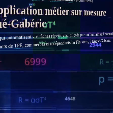
e-commerce
ication métier sur mesure
é-Gabéric
ui automatisent vos tâches répétitives, pilotés par un humain qui connaît le
, commerces et indépendants en Finistère, à Ergué-Gabéric.
TPE
ants de