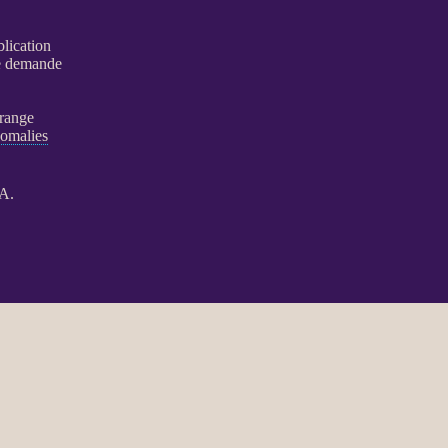
blication
le demande
rrange
omalies
IA
.