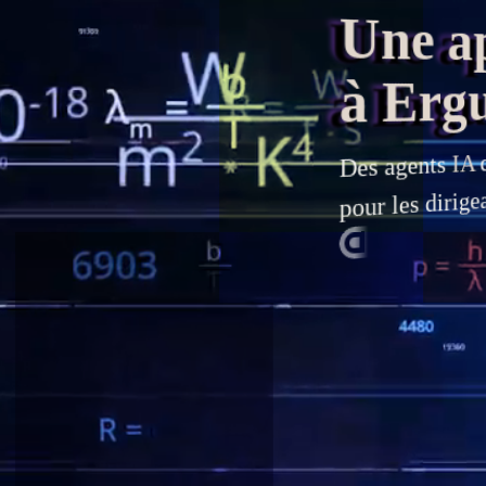
Une appl
à Ergu
q
IA
agents
Des
pour les dirige