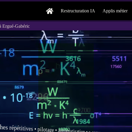
Restructuration IA
Applis métier
 à Ergué-Gabéric
hes répétitives •
pilotage
•
automatisation
•