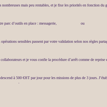
hes nombreuses mais peu rentables, et je fixe les priorités en fonction du
tre parc d’outils en place : messagerie,
site WordPress
ou
WooCommer
 opérations sensibles passent par votre validation selon nos règles part
s collaborateurs et je vous confie la procédure d’arrêt comme de reprise
i descend à 500 €
HT
par jour pour les
missions
de plus de 3 jours. J’étab
r agents LLM
.