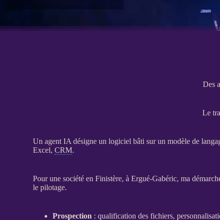
Des a
Le tra
Un
agent
IA
désigne un
logiciel
bâti sur un modèle de langage
Excel,
CRM
.
Pour une société en Finistère, à Ergué-Gabéric, ma démarche ti
le
pilotage
.
Prospection
:
qualification
des fichiers, personnalisat