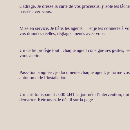
Cadrage
. Je dresse la carte de vos
processus
, j’isole les tâc
passée avec vous.
Mise en service
. Je bâtis les
agents
IA
et je les connecte à vo
vos
données
réelles, réglages menés avec vous.
Un cadre protège tout : chaque
agent
consigne ses gestes, les
vous
alerte
.
Passation soignée : je documente chaque
agent
, je forme vo
autonome de l’installation.
Un tarif transparent : 600 €
HT
la journée d’intervention, qu
démarrer. Retrouvez le détail sur la page
Automatisation pa