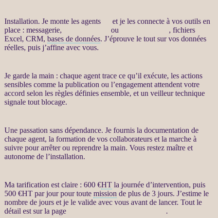
Installation. Je monte les
agents
IA
et je les connecte à vos outils en
place : messagerie,
site WordPress
ou
WooCommerce
, fichiers
Excel,
CRM
,
bases de données
. J’éprouve le tout sur vos
données
réelles, puis j’affine avec vous.
Je garde la main : chaque
agent
trace ce qu’il exécute, les actions
sensibles comme la publication ou l’engagement attendent votre
accord selon les règles définies ensemble, et un veilleur technique
signale tout blocage.
Une passation sans dépendance. Je fournis la documentation de
chaque
agent
, la formation de vos collaborateurs et la marche à
suivre pour arrêter ou reprendre la main. Vous restez maître et
autonome de l’installation.
Ma tarification est claire : 600 €
HT
la journée d’intervention, puis
500 €
HT
par jour pour toute
mission
de plus de 3 jours. J’estime le
nombre de jours et je le valide avec vous avant de lancer. Tout le
détail est sur la page
Automatisation par agents LLM
.