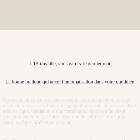
L’IA travaille, vous gardez le dernier mot
La bonne pratique qui ancre l’automatisation dans votre quotidien
Correctement conçu, un
agent
exécute la partie répétitive et vous
mâche le travail. Les choix qui engagent votre société (envoi délicat,
mise en ligne, validation d’une commande, réponse à un client
sensible) demeurent de votre ressort ou de celui de votre équipe,
selon les règles arrêtées au
cadrage
.