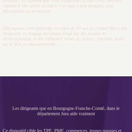
Résultat : un système que vous comprenez et que vous contrôlez,
capable d’être arrêté ou repris à la main à tout moment, sans
dépendance au prestataire.
Elle repose, cette approche, sur plus de 30 ans au contact direct des
dirigeants, un bagage technique forgé par des années de
développement, et des méthodes issues du terrain : prioriser, tester
sur le réel, ne pas surinvestir.
Les dirigeants que en Bourgogne-Franche-Comté, dans le
département Jura aide vraiment
Ce dispositif cible les
TPE
,
PME
, commerces, jeunes pousses et