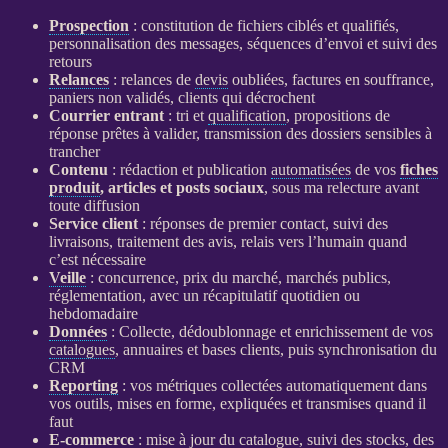
Prospection
: constitution de fichiers ciblés et qualifiés,
personnalisation des messages, séquences d’envoi et suivi des
retours
Relances
:
relances
de
devis
oubliées, factures en souffrance,
paniers non validés, clients qui décrochent
Courrier entrant
: tri et
qualification
, propositions de
réponse prêtes à valider, transmission des dossiers sensibles à
trancher
Contenu
: rédaction et publication
automatisées
de vos
fiches
produit
, articles et posts sociaux
, sous ma relecture avant
toute diffusion
Service client
: réponses de premier contact, suivi des
livraisons, traitement des avis, relais vers l’humain quand
c’est nécessaire
Veille
: concurrence, prix du marché, marchés publics,
réglementation, avec un récapitulatif quotidien ou
hebdomadaire
Données
: Collecte, dédoublonnage et enrichissement de vos
catalogues
, annuaires et bases clients, puis synchronisation du
CRM
Reporting
: vos métriques collectées automatiquement dans
vos outils, mises en forme, expliquées et transmises quand il
faut
E-commerce
: mise à jour du
catalogue
, suivi des stocks, des