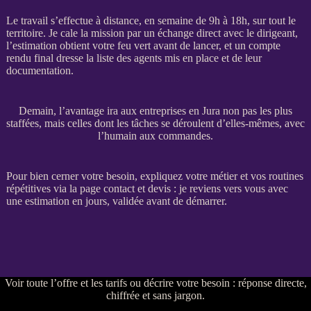
Le travail s’effectue à distance, en semaine de 9h à 18h, sur tout le
territoire. Je cale la
mission
par un échange direct avec le dirigeant,
l’estimation obtient votre feu vert avant de lancer, et un compte
rendu final dresse la liste des
agents
mis en place et de leur
documentation.
Demain, l’avantage ira aux entreprises en Jura non pas les plus
staffées, mais celles dont les tâches se déroulent d’elles-mêmes, avec
l’humain aux commandes.
Pour bien cerner votre besoin, expliquez votre métier et vos routines
répétitives via la
page contact et devis
: je reviens vers vous avec
une estimation en jours, validée avant de démarrer.
Voir
toute l’offre et les tarifs
ou
décrire votre besoin
: réponse directe,
chiffrée et sans jargon.