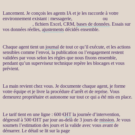
Lancement. Je conçois les
agents IA
et je les raccorde à votre
environnement existant : messagerie,
site WordPress
ou
WooCommerce
, fichiers Excel,
CRM
,
bases de données
. Essais sur
vos
données
réelles,
ajustements
décidés ensemble.
Chaque
agent
tient un
journal
de tout ce qu’il exécute, et les actions
sensibles comme l’envoi, la publication ou l’engagement restent
validées par vous selon les règles que nous fixons ensemble,
pendant qu’un superviseur technique repère les blocages et vous
prévient.
La main revient chez vous. Je documente chaque
agent
, je forme
votre équipe et je livre la procédure d’arrêt et de reprise. Vous
demeurez propriétaire et autonome sur tout ce qui a été mis en place.
Le tarif tient en une ligne : 600 €
HT
la journée d’intervention,
dégressif à 500 €
HT
par jour au-delà de 3 jours de
mission
. Je vous
soumets l’estimation des jours et la valide avec vous avant de
démarrer. Le détail se lit sur la page
Automatisation par agents