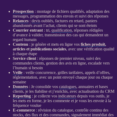
Prospection
: montage de fichiers qualifiés, adaptation des
messages, programmation des envois et suivi des réponses
Relances
:
devis
oubliés, factures en retard, paniers
abandonnés avant l’achat, clients qui se sont éteints
Courrier entrant
: tri,
qualification
, réponses rédigées
d’avance à valider, transmission des cas qui demandent un
regard humain
Contenu
: je génère et mets en ligne vos
fiches produit
,
articles et publications sociales
, avec une vérification qualité
à chaque étape
Service client
: réponses de premier niveau, suivi des
commandes clients, gestion des avis en ligne, escalade vers
l’humain si besoin
Veille
:
veille
concurrence, grilles tarifaires, appels d’offres,
réglementation, avec un point envoyé chaque jour ou chaque
semaine
Données
: Je consolide vos
catalogues
, annuaires et bases
clients, je les fiabilise et j’enrichis, avec actualisation du
CRM
Reporting
: je collecte vos
indicateurs
depuis vos outils, je
les mets en forme, je les commente et je vous les envoie à la
fréquence voulue
E-commerce
: révision du
catalogue
, contrôle continu des
stocks, des
flux
et des commandes, signalement immédiat des