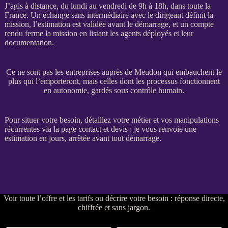
J’agis à distance, du lundi au vendredi de 9h à 18h, dans toute la
France. Un échange sans intermédiaire avec le dirigeant définit la
mission
, l’estimation est validée avant le démarrage, et un compte
rendu ferme la
mission
en listant les
agents
déployés et leur
documentation.
Ce ne sont pas les entreprises auprès de Meudon qui embauchent le
plus qui l’emporteront, mais celles dont les processus fonctionnent
en autonomie, gardés sous contrôle humain.
Pour situer votre besoin, détaillez votre métier et vos manipulations
récurrentes via la
page contact et devis
: je vous renvoie une
estimation en jours, arrêtée avant tout démarrage.
Voir
toute l’offre et les tarifs
ou
décrire votre besoin
: réponse directe,
chiffrée et sans jargon.