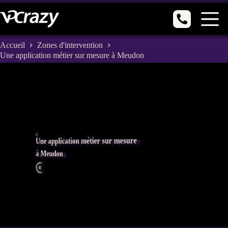
Passer
au
contenu
Accueil
Zones d'intervention
Une application métier sur mesure à Meudon
Une application métier sur mesure
à Meudon