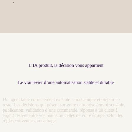
LLM
.
L’IA produit, la décision vous appartient
Le vrai levier d’une automatisation stable et durable
Un
agent
taillé correctement exécute le mécanique et prépare le
reste. Les décisions qui pèsent sur votre entreprise (envoi sensible,
publication, validation d’une commande, réponse à un client à
enjeu) restent entre vos mains ou celles de votre équipe, selon les
règles convenues au
cadrage
.