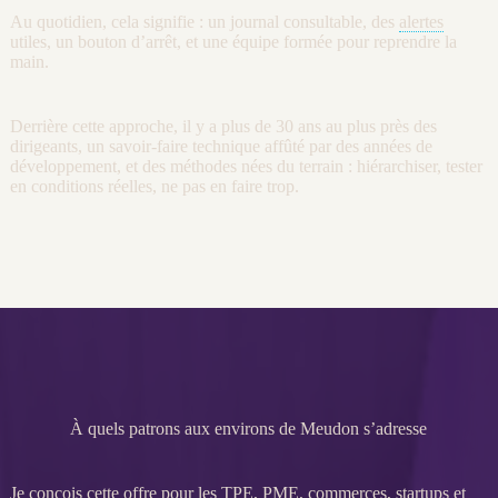
Au quotidien, cela signifie : un
journal
consultable, des
alertes
utiles, un bouton d’arrêt, et une équipe formée pour reprendre la
main.
Derrière cette approche, il y a plus de 30 ans au plus près des
dirigeants, un savoir-faire technique affûté par des années de
développement, et des méthodes nées du terrain : hiérarchiser, tester
en conditions réelles, ne pas en faire trop.
À quels patrons aux environs de Meudon s’adresse
Je conçois cette offre pour les
TPE
,
PME
, commerces, startups et