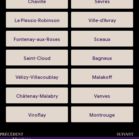
Chaville
Sèvres
Le Plessis-Robinson
Ville-d'Avray
Fontenay-aux-Roses
Sceaux
Saint-Cloud
Bagneux
Vélizy-Villacoublay
Malakoff
Châtenay-Malabry
Vanves
Viroflay
Montrouge
PRÉCÉDENT
SUIVANT