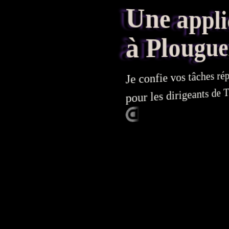
Une applicat
à Plougue
Je confie vos tâches répé
T
pour les dirigeants de