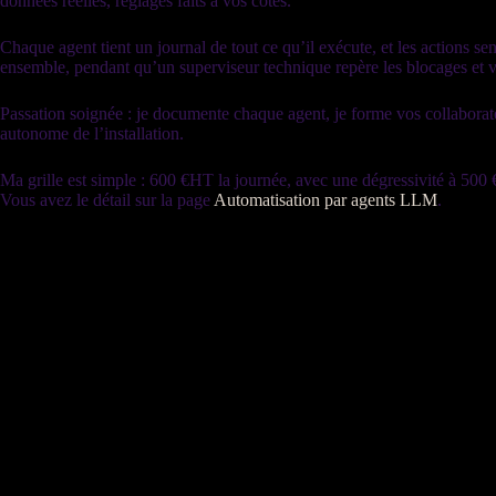
données
réelles, réglages faits à vos côtés.
Chaque
agent
tient un
journal
de tout ce qu’il exécute, et les actions s
ensemble, pendant qu’un superviseur technique repère les blocages et v
Passation soignée : je documente chaque
agent
, je forme vos collabora
autonome de l’installation.
Ma grille est simple : 600 €
HT
la journée, avec une dégressivité à 500 
Vous avez le détail sur la page
Automatisation par agents LLM
.