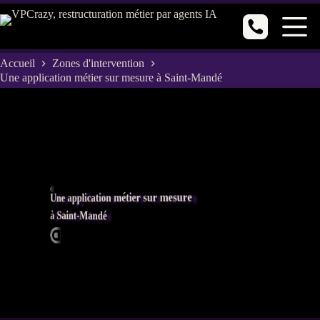
Passer
au
contenu
Accueil
Zones d'intervention
Une application métier sur mesure à Saint-Mandé
Une application métier sur mesure
à Saint-Mandé