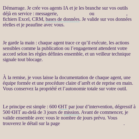
Démarrage. Je crée vos
agents IA
et je les branche sur vos outils
déjà en service : messagerie,
site WordPress
ou
WooCommerce
,
fichiers Excel,
CRM
,
bases de données
. Je valide sur vos
données
réelles et je peaufine avec vous.
Je garde la main : chaque
agent
trace ce qu’il exécute, les actions
sensibles comme la publication ou l’engagement attendent votre
accord selon les règles définies ensemble, et un veilleur technique
signale tout blocage.
À la remise, je vous laisse la documentation de chaque
agent
, une
équipe formée et une procédure claire d’arrêt et de reprise en main.
Vous conservez la propriété et l’autonomie totale sur votre outil.
Le principe est simple : 600 €
HT
par jour d’intervention, dégressif à
500 €
HT
au-delà de 3 jours de
mission
. Avant de commencer, je
valide ensemble avec vous le nombre de jours prévu. Vous
trouverez le détail sur la page
Automatisation par agents LLM
.