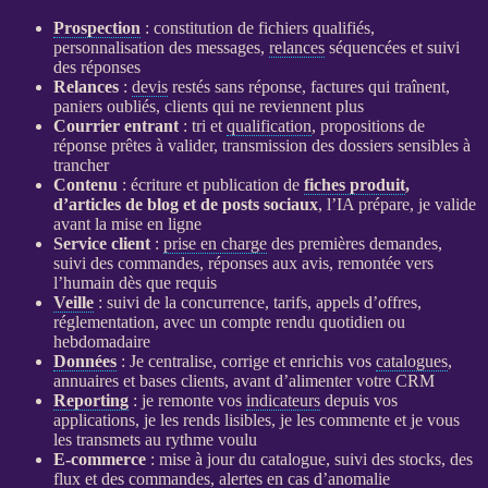
Prospection
: constitution de fichiers qualifiés,
personnalisation des messages,
relances
séquencées et suivi
des réponses
Relances
:
devis
restés sans réponse, factures qui traînent,
paniers oubliés, clients qui ne reviennent plus
Courrier entrant
: tri et
qualification
, propositions de
réponse prêtes à valider, transmission des dossiers sensibles à
trancher
Contenu
: écriture et publication de
fiches produit
,
d’articles de blog et de posts sociaux
, l’
IA
prépare, je valide
avant la mise en ligne
Service client
:
prise en charge
des premières demandes,
suivi des commandes, réponses aux avis, remontée vers
l’humain dès que requis
Veille
: suivi de la concurrence, tarifs, appels d’offres,
réglementation, avec un compte rendu quotidien ou
hebdomadaire
Données
: Je centralise, corrige et enrichis vos
catalogues
,
annuaires et bases clients, avant d’alimenter votre
CRM
Reporting
: je remonte vos
indicateurs
depuis vos
applications
, je les rends lisibles, je les commente et je vous
les transmets au rythme voulu
E-commerce
: mise à jour du
catalogue
, suivi des stocks, des
flux
et des commandes,
alertes
en cas d’
anomalie