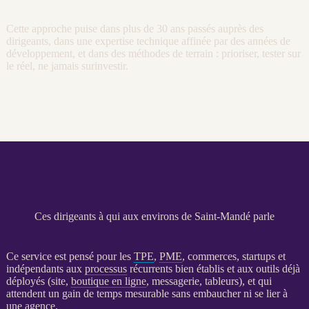
Cette approche puise dans plus de 30 ans passés auprès des
dirigeants, dans une expertise technique affinée par des années de
développement, et dans des méthodes de terrain : prioriser, tester sur
le réel, ne jamais surinvestir.
Ces dirigeants à qui aux environs de Saint-Mandé parle
Ce service est pensé pour les
TPE
,
PME
, commerces, startups et
indépendants aux
processus
récurrents bien établis et aux outils déjà
déployés (site,
boutique en ligne
, messagerie, tableurs), et qui
attendent un gain de temps mesurable sans embaucher ni se lier à
une agence.