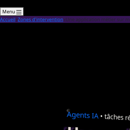
Menu
Accueil
Zones d'intervention
Une application métier sur m
Agents
IA
• tâches ré