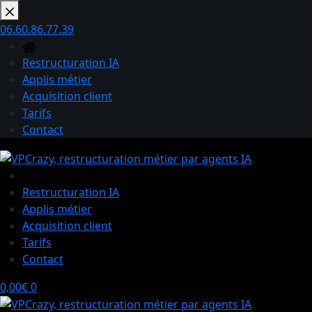
Passer
au
06.60.86.77.39
contenu
Restructuration IA
Applis métier
Acquisition client
Tarifs
Contact
Restructuration IA
Applis métier
Acquisition client
Tarifs
Contact
Panier
0,00
€
0
d’achat