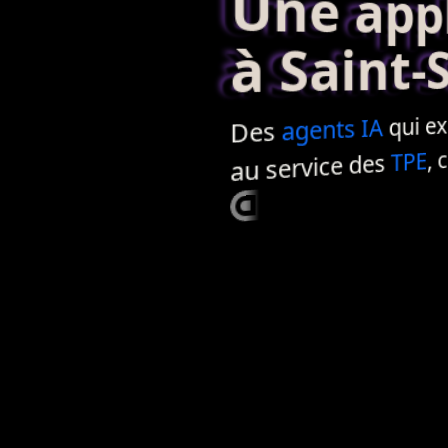
Une applic
à Saint-Su
qui exéc
IA
agents
Des
, 
TPE
au service des