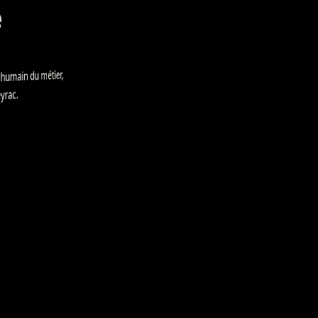
e
humain du métier,
rac.