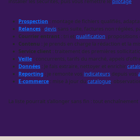
installer les sécurités, puis vous remettre le
pilotage
.
Prospection
: montage de fichiers qualifiés, adap
Relances
:
devis
sans suite, factures non réglées, 
Courrier entrant
: tri et
qualification
, propositions
Contenu
: je prends en charge la rédaction et la m
Service client
: traitement des premières sollicitat
Veille
: concurrents, tarifs du marché, appels d’of
Données
: Je fais extraire, nettoyer et enrichir
cata
Reporting
: je remonte vos
indicateurs
depuis vos
E-commerce
: mise à jour du
catalogue
, observatio
La liste pourrait s’allonger sans fin : tout enchaînement