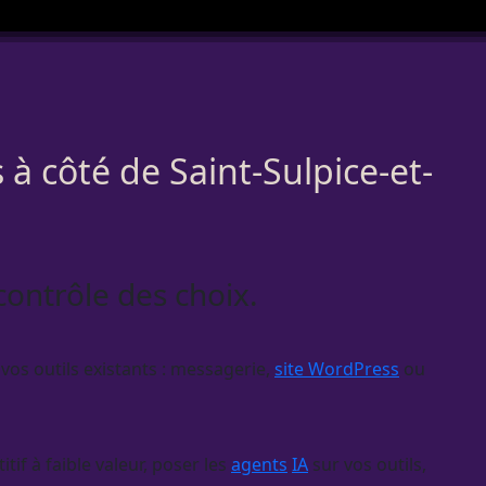
 à côté de Saint-Sulpice-et-
 contrôle des choix.
vos outils existants : messagerie,
site WordPress
ou
if à faible valeur, poser les
agents
IA
sur vos outils,