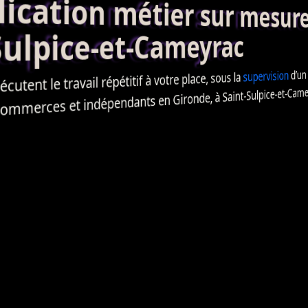
ation métier sur mesur
lpice-et-Cameyrac
d’un 
supervision
utent le travail répétitif à votre place, sous la
commerces et indépendants en Gironde, à Saint-Sulpice-et-Camey