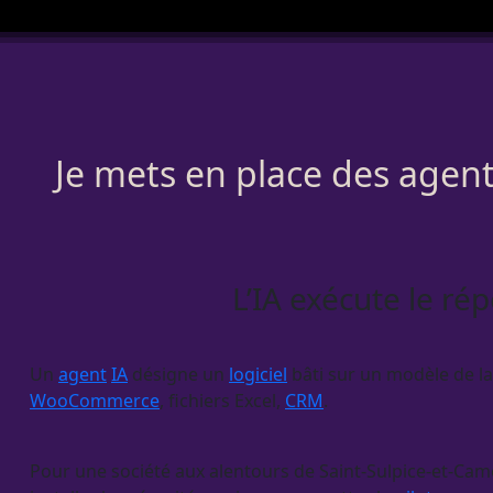
Je mets en place des agents
L’IA exécute le rép
Un
agent
IA
désigne un
logiciel
bâti sur un modèle de lan
WooCommerce
, fichiers Excel,
CRM
.
Pour une société aux alentours de Saint-Sulpice-et-Camey