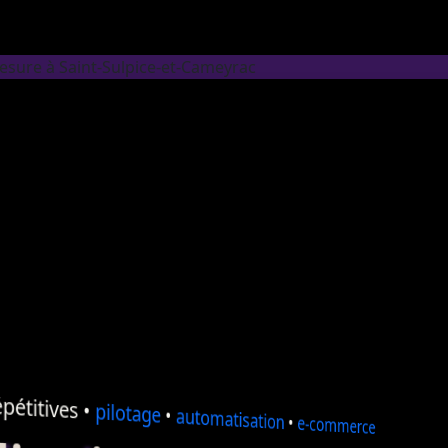
esure à Saint-Sulpice-et-Cameyrac
pétitives •
pilotage
•
automatisation
•
e-commerce