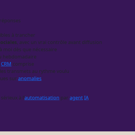
 réponses
ibles à trancher
sociales
, avec un vrai contrôle avant diffusion
 à moi dès que nécessaire
 ou hebdomadaire
u
CRM
comprise
us les transmets au rythme voulu
ues sur
anomalies
sérieux à l’
automatisation
par
agent
IA
.