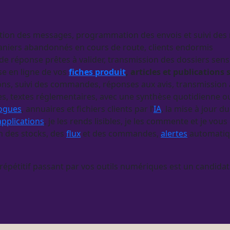
tation des messages, programmation des envois et suivi des
paniers abandonnés en cours de route, clients endormis
 de réponse prêtes à valider, transmission des dossiers sens
ise en ligne de vos
fiches produit
, articles et publications 
ions, suivi des commandes, réponses aux avis, transmission
fres, textes réglementaires, avec une synthèse quotidienne
logues
, annuaires et fichiers clients par l’
IA
, la mise à jour d
applications
, je les rends lisibles, je les commente et je vo
n des stocks, des
flux
et des commandes,
alertes
automatiq
 répétitif passant par vos outils numériques est un candidat 