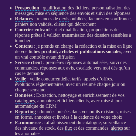
Prospection
:
qualification
des fichiers, personnalisation des
messages, mise en séquence des envois et suivi des réponses
Relances
:
relances
de
devis
oubliées, factures en souffrance,
paniers non validés, clients qui décrochent
Courrier entrant
: tri et
qualification
, propositions de
réponse prêtes à valider, transmission des dossiers sensibles à
trancher
Contenu
: je prends en charge la rédaction et la mise en ligne
de vos
fiches produit
, articles et publications sociales
, avec
un vrai contrôle avant diffusion
Service client
: premières réponses
automatisées
, suivi des
commandes, réponses aux avis, escalade vers moi dès qu’un
cas le demande
Veille
:
veille concurrentielle
, tarifs, appels d’offres,
évolutions
réglementaires, avec un résumé chaque jour ou
chaque semaine
Données
: Extraction, nettoyage et enrichissement de vos
catalogues
, annuaires et fichiers clients, avec mise à jour
automatique du
CRM
Reporting
:
données
puisées dans vos outils existants, mises
en forme, annotées et livrées à la cadence de votre choix
E-commerce
: rafraîchissement du
catalogue
,
surveillance
des niveaux de stock, des
flux
et des commandes,
alertes
sur
les
anomalies