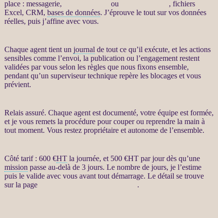
place : messagerie,
site WordPress
ou
WooCommerce
, fichiers
Excel,
CRM
,
bases de données
. J’éprouve le tout sur vos
données
réelles, puis j’affine avec vous.
Chaque
agent
tient un
journal
de tout ce qu’il exécute, et les actions
sensibles comme l’envoi, la publication ou l’engagement restent
validées par vous selon les règles que nous fixons ensemble,
pendant qu’un superviseur technique repère les blocages et vous
prévient.
Relais assuré. Chaque
agent
est documenté, votre équipe est formée,
et je vous remets la procédure pour couper ou reprendre la main à
tout moment. Vous restez propriétaire et autonome de l’ensemble.
Côté tarif : 600 €
HT
la journée, et 500 €
HT
par jour dès qu’une
mission
passe au-delà de 3 jours. Le nombre de jours, je l’estime
puis le valide avec vous avant tout démarrage. Le détail se trouve
sur la page
Automatisation par agents LLM
.