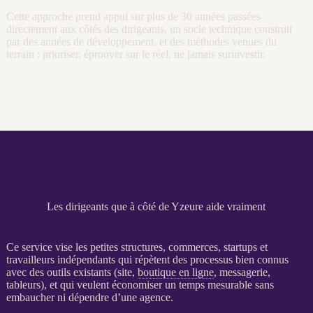
Cette approche prend appui sur plus de 30 années passées
directement aux côtés des dirigeants, un socle technique construit
par des années de développement, et des méthodes venues du
terrain : prioriser, éprouver sur le réel, ne jamais surinvestir.
Les dirigeants que à côté de Yzeure aide vraiment
Ce service vise les petites structures, commerces, startups et
travailleurs indépendants qui répètent des
processus
bien connus
avec des outils existants (site,
boutique en ligne
, messagerie,
tableurs), et qui veulent économiser un temps mesurable sans
embaucher ni dépendre d’une agence.