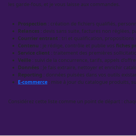
les
garde-fous
, et je vous laisse aux commandes.
Prospection
: création de fichiers qualifiés, perso
Relances
:
devis
sans suite, factures non réglées, 
Courrier entrant
: tri et
qualification
, propositions
Contenu
: je rédige, contrôle et publie vos
fiches p
Service client
: traitement des premières sollicitat
Veille
: suivi de la concurrence, tarifs, appels d’o
Données
: Je fais extraire, nettoyer et enrichir
cata
Reporting
:
données
puisées dans vos outils exista
E-commerce
: mise à jour du
catalogue
produits, su
Considérez cette liste comme un point de départ : chaqu