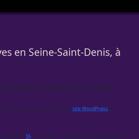
ves en Seine-Saint-Denis, à
ision restant entre vos mains.
 outils déjà en place : e-mails,
site WordPress
ou
 les
agents
IA
au travail sur vos outils existants, je cadre