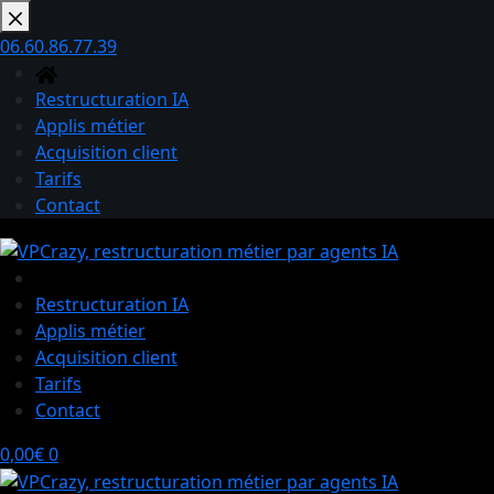
Passer
au
06.60.86.77.39
contenu
Restructuration IA
Applis métier
Acquisition client
Tarifs
Contact
Restructuration IA
Applis métier
Acquisition client
Tarifs
Contact
Panier
0,00
€
0
d’achat