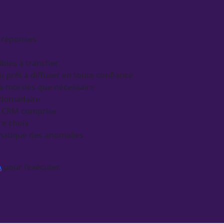
s réponses
ibles à trancher
u prêt à diffuser en toute confiance
 à moi dès que nécessaire
ebdomadaire
u
CRM
comprise
re choix
matique des
anomalies
A
pour l’exécuter.