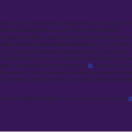
nnalisation fine des messages, séquences d’envoi et suivi de
paniers abandonnés en cours de route, clients endormis
 de réponse prêtes à valider, transmission des dossiers sens
roduit
, articles et posts pour vos réseaux
, pour un conten
ions, suivi des commandes, réponses aux avis, transmission
ffres, réglementation, avec un compte rendu quotidien ou h
logues
, annuaires et fichiers clients par l’
IA
, la mise à jour d
nts, mises en forme, annotées et livrées à la cadence de vot
ivi des stocks, des
flux
et des commandes, remontée auto
e tâche répétitive logée dans vos outils appelle un
agent
I