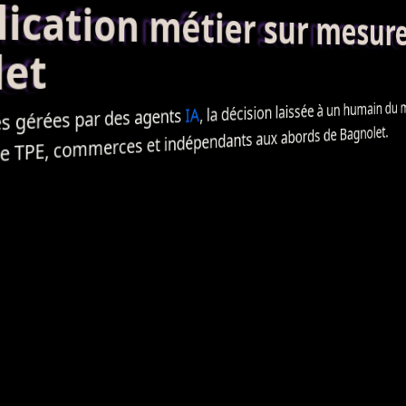
ation métier sur mesur
et
, la décision laissée à un humain du mét
IA
agents
 gérées par des
, commerces et indépendants aux abords de Bagnolet.
TPE
de