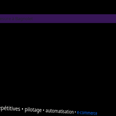
mesure à Bagnolet
pétitives •
pilotage
•
automatisation
•
e-commerce