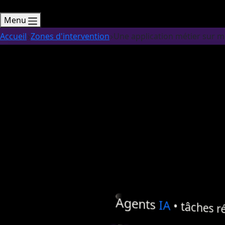
Menu
Accueil
Zones d'intervention
Une application métier sur 
Agents
IA
• tâches ré