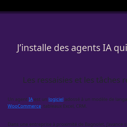
J’installe des agents IA q
Les ressaisies et les tâches 
Un
agent
IA
est un
logiciel
adossé à un modèle de langage 
WooCommerce
, tableaux Excel,
CRM
.
Dans une entreprise à proximité de Bagnolet, j’avance sim