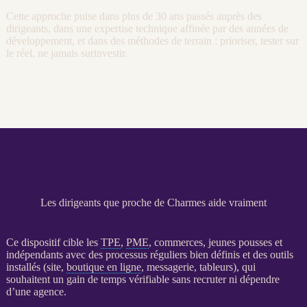
Cette approche puise dans plus de 30 ans passés auprès des
dirigeants, dans une expertise technique affinée par des années de
développement, et dans des méthodes de terrain : prioriser, tester sur
le réel, ne jamais surinvestir.
Les dirigeants que proche de Charmes aide vraiment
Ce dispositif cible les
TPE
,
PME
, commerces, jeunes pousses et
indépendants avec des
processus
réguliers bien définis et des outils
installés (site,
boutique en ligne
, messagerie, tableurs), qui
souhaitent un gain de temps vérifiable sans recruter ni dépendre
d’une agence.