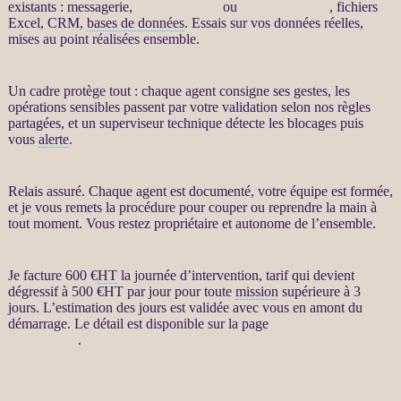
existants : messagerie,
site WordPress
ou
WooCommerce
, fichiers
Excel,
CRM
,
bases de données
. Essais sur vos
données
réelles,
mises au point réalisées ensemble.
Un cadre protège tout : chaque
agent
consigne ses gestes, les
opérations sensibles passent par votre validation selon nos règles
partagées, et un superviseur technique détecte les blocages puis
vous
alerte
.
Relais assuré. Chaque
agent
est documenté, votre équipe est formée,
et je vous remets la procédure pour couper ou reprendre la main à
tout moment. Vous restez propriétaire et autonome de l’ensemble.
Je facture 600 €
HT
la journée d’intervention, tarif qui devient
dégressif à 500 €
HT
par jour pour toute
mission
supérieure à 3
jours. L’estimation des jours est validée avec vous en amont du
démarrage. Le détail est disponible sur la page
Automatisation par
agents LLM
.