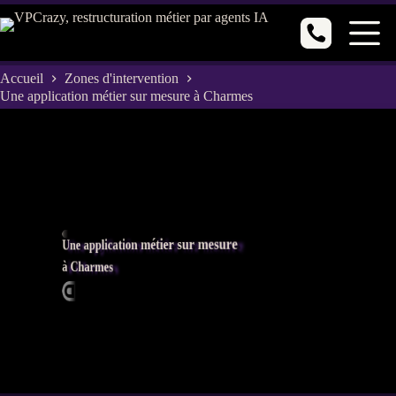
Passer
au
contenu
Accueil
Zones d'intervention
Une application métier sur mesure à Charmes
Une application métier sur mesure
à Charmes