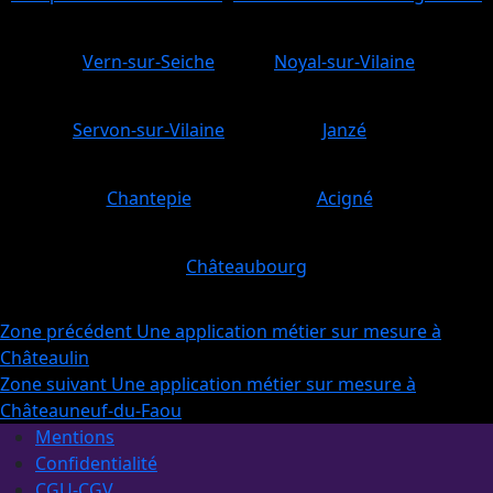
Vern-sur-Seiche
Noyal-sur-Vilaine
Servon-sur-Vilaine
Janzé
Chantepie
Acigné
Châteaubourg
Zone
précédent
Une application métier sur mesure à
Châteaulin
Zone
suivant
Une application métier sur mesure à
Châteauneuf-du-Faou
Mentions
Confidentialité
CGU-CGV