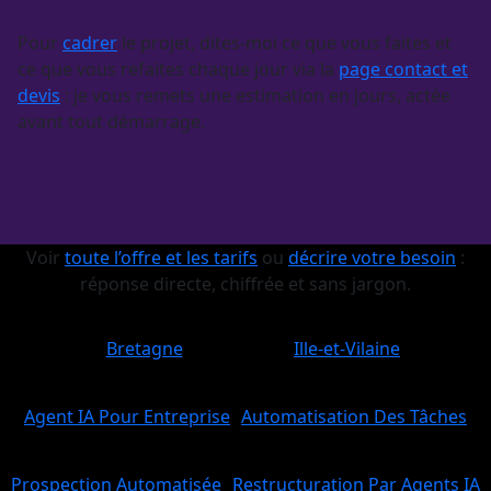
Pour
cadrer
le projet, dites-moi ce que vous faites et
ce que vous refaites chaque jour via la
page contact et
devis
: je vous remets une estimation en jours, actée
avant tout démarrage.
Voir
toute l’offre et les tarifs
ou
décrire votre besoin
:
réponse directe, chiffrée et sans jargon.
Bretagne
Ille-et-Vilaine
Agent IA Pour Entreprise
Automatisation Des Tâches
Prospection Automatisée
Restructuration Par Agents IA