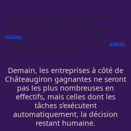
Tout se passe à distance, en semaine de 9h à 18h, sur
l’ensemble du territoire français. Je discute
directement avec le dirigeant pour délimiter la
mission
, l’estimation reçoit votre accord avant
lancement, et un bilan de clôture inventorie les
agents
installés avec leur documentation.
Demain, les entreprises à côté de
Châteaugiron gagnantes ne seront
pas les plus nombreuses en
effectifs, mais celles dont les
tâches s’exécutent
automatiquement, la décision
restant humaine.