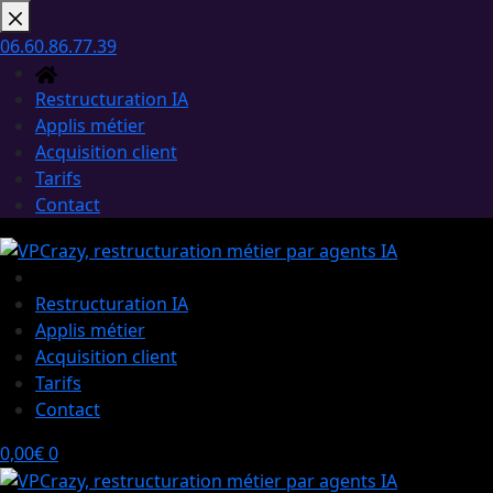
Passer
au
06.60.86.77.39
contenu
Restructuration IA
Applis métier
Acquisition client
Tarifs
Contact
Restructuration IA
Applis métier
Acquisition client
Tarifs
Contact
Panier
0,00
€
0
d’achat