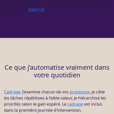
tâche se répète dans vos outils numériques, je peux la
confier à un
agent
IA
.
Ce que j’automatise vraiment dans
votre quotidien
Cadrage
. J’examine chacun de vos
processus
, je cible
les tâches répétitives à faible valeur, je hiérarchise les
priorités selon le gain espéré. Le
cadrage
est inclus
dans la première journée d’intervention.