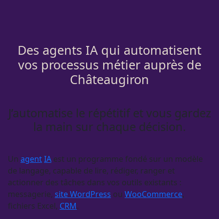
Des agents IA qui automatisent
vos processus métier auprès de
Châteaugiron
J’automatise le répétitif et vous gardez
la main sur chaque décision.
Un
agent
IA
est un programme fondé sur un modèle
de langage, capable de lire, rédiger, ranger et
actionner des tâches dans vos outils existants :
messagerie,
site WordPress
ou
WooCommerce
,
fichiers Excel,
CRM
.