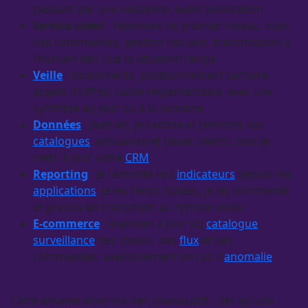
passant par une validation avant publication
Service client
: réponses de premier niveau, suivi
des commandes, gestion des avis, transmission à
l’humain dès que la situation l’exige
Veille
: concurrents, positionnement tarifaire,
appels d’offres, cadre réglementaire, avec une
synthèse au jour ou à la semaine
Données
: J’extrais, je nettoie et j’enrichis vos
catalogues
, annuaires et bases clients, puis je
mets à jour votre
CRM
Reporting
: je remonte vos
indicateurs
depuis vos
applications
, je les rends lisibles, je les commente
et je vous les transmets au rythme voulu
E-commerce
: maintien à jour du
catalogue
,
surveillance
des stocks, des
flux
et des
commandes, avertissement en cas d’
anomalie
Cette énumération n’a rien d’exhaustif : dès qu’une