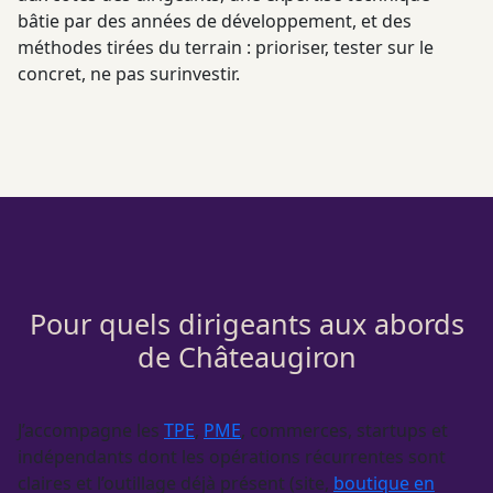
bâtie par des années de développement, et des
méthodes tirées du terrain : prioriser, tester sur le
concret, ne pas surinvestir.
Pour quels dirigeants aux abords
de Châteaugiron
J’accompagne les
TPE
,
PME
, commerces, startups et
indépendants dont les opérations récurrentes sont
claires et l’outillage déjà présent (site,
boutique en