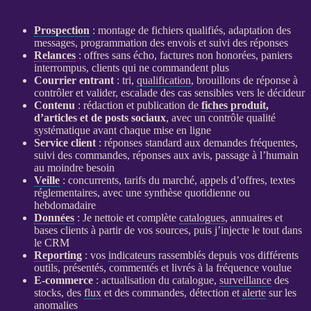
Prospection
: montage de fichiers qualifiés, adaptation des
messages, programmation des envois et suivi des réponses
Relances
: offres sans écho, factures non honorées, paniers
interrompus, clients qui ne commandent plus
Courrier entrant
: tri,
qualification
, brouillons de réponse à
contrôler et valider, escalade des cas sensibles vers le décideur
Contenu
: rédaction et publication de
fiches produit
,
d’articles et de posts sociaux
, avec un contrôle qualité
systématique avant chaque mise en ligne
Service client
: réponses standard aux demandes fréquentes,
suivi des commandes, réponses aux avis, passage à l’humain
au moindre besoin
Veille
: concurrents, tarifs du marché, appels d’offres, textes
réglementaires, avec une synthèse quotidienne ou
hebdomadaire
Données
: Je nettoie et complète
catalogues
, annuaires et
bases clients à partir de vos sources, puis j’injecte le tout dans
le
CRM
Reporting
: vos
indicateurs
rassemblés depuis vos différents
outils, présentés, commentés et livrés à la fréquence voulue
E-commerce
: actualisation du
catalogue
,
surveillance
des
stocks, des
flux
et des commandes, détection et
alerte
sur les
anomalies