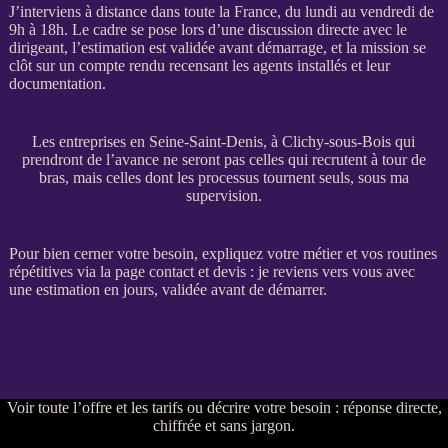
J’interviens à distance dans toute la France, du lundi au vendredi de
9h à 18h. Le cadre se pose lors d’une discussion directe avec le
dirigeant, l’estimation est validée avant démarrage, et la
mission
se
clôt sur un compte rendu recensant les
agents
installés et leur
documentation.
Les entreprises en Seine-Saint-Denis, à Clichy-sous-Bois qui
prendront de l’avance ne seront pas celles qui recrutent à tour de
bras, mais celles dont les processus tournent seuls, sous ma
supervision.
Pour bien cerner votre besoin, expliquez votre métier et vos routines
répétitives via la
page contact et devis
: je reviens vers vous avec
une estimation en jours, validée avant de démarrer.
Voir
toute l’offre et les tarifs
ou
décrire votre besoin
: réponse directe,
chiffrée et sans jargon.