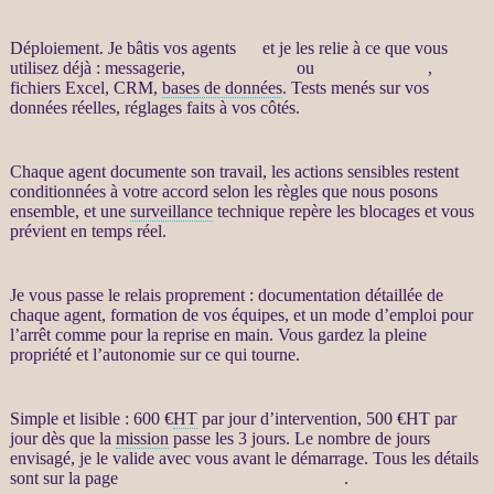
Déploiement. Je bâtis vos
agents
IA
et je les relie à ce que vous
utilisez déjà : messagerie,
site WordPress
ou
WooCommerce
,
fichiers Excel,
CRM
,
bases de données
. Tests menés sur vos
données
réelles, réglages faits à vos côtés.
Chaque
agent
documente son travail, les actions sensibles restent
conditionnées à votre accord selon les règles que nous posons
ensemble, et une
surveillance
technique repère les blocages et vous
prévient en temps réel.
Je vous passe le relais proprement : documentation détaillée de
chaque
agent
, formation de vos équipes, et un mode d’emploi pour
l’arrêt comme pour la reprise en main. Vous gardez la pleine
propriété et l’autonomie sur ce qui tourne.
Simple et lisible : 600 €
HT
par jour d’intervention, 500 €
HT
par
jour dès que la
mission
passe les 3 jours. Le nombre de jours
envisagé, je le valide avec vous avant le démarrage. Tous les détails
sont sur la page
Automatisation par agents LLM
.