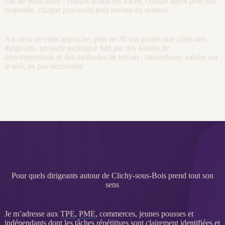
Pas de boîte noire : chaque action est tracée, chaque
agent
peut être
suspendu, chaque
processus
peut revenir en manuel.
Au cœur de cette approche, plus de 30 ans passés aux côtés des
dirigeants, un socle technique bâti par des années de
développement, et des méthodes de terrain : hiérarchiser, valider sur
le réel, ne pas surinvestir.
Pour quels dirigeants autour de Clichy-sous-Bois prend tout son
sens
Je m’adresse aux
TPE
,
PME
, commerces, jeunes pousses et
indépendants dont les tâches répétitives sont clairement identifiées et