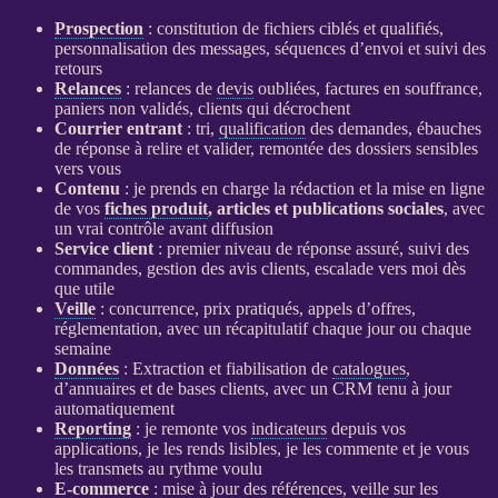
Prospection
: constitution de fichiers ciblés et qualifiés,
personnalisation des messages, séquences d’envoi et suivi des
retours
Relances
:
relances
de
devis
oubliées, factures en souffrance,
paniers non validés, clients qui décrochent
Courrier entrant
: tri,
qualification
des demandes, ébauches
de réponse à relire et valider, remontée des dossiers sensibles
vers vous
Contenu
: je prends en charge la rédaction et la mise en ligne
de vos
fiches produit
, articles et publications sociales
, avec
un vrai contrôle avant diffusion
Service client
: premier niveau de réponse assuré, suivi des
commandes, gestion des avis clients, escalade vers moi dès
que utile
Veille
: concurrence, prix pratiqués, appels d’offres,
réglementation, avec un récapitulatif chaque jour ou chaque
semaine
Données
: Extraction et fiabilisation de
catalogues
,
d’annuaires et de bases clients, avec un
CRM
tenu à jour
automatiquement
Reporting
: je remonte vos
indicateurs
depuis vos
applications
, je les rends lisibles, je les commente et je vous
les transmets au rythme voulu
E-commerce
: mise à jour des références,
veille
sur les