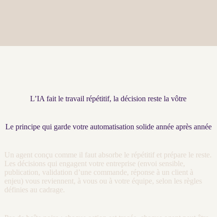
L’IA fait le travail répétitif, la décision reste la vôtre
Le principe qui garde votre automatisation solide année après année
Un
agent
conçu comme il faut absorbe le répétitif et prépare le reste.
Les décisions qui engagent votre entreprise (envoi sensible,
publication, validation d’une commande, réponse à un client à
enjeu) vous reviennent, à vous ou à votre équipe, selon les règles
définies au
cadrage
.