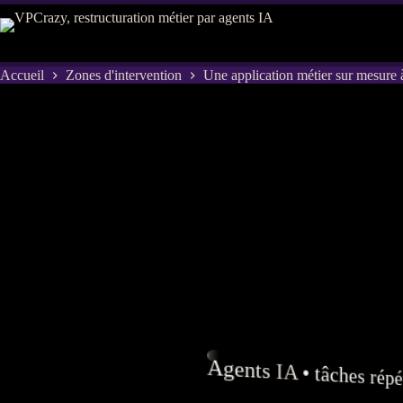
Passer
au
contenu
Accueil
Zones d'intervention
Une application métier sur mesur
Agents
IA
• tâches répét