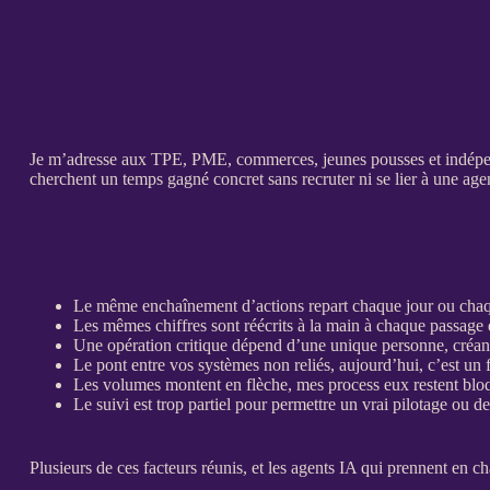
Je m’adresse aux
TPE
,
PME
, commerces, jeunes pousses et indépend
cherchent un temps gagné concret sans recruter ni se lier à une age
Le même enchaînement d’actions repart chaque jour ou chaq
Les mêmes chiffres sont réécrits à la main à chaque passage d
Une opération critique dépend d’une unique personne, créant 
Le pont entre vos systèmes non reliés, aujourd’hui, c’est un f
Les volumes montent en flèche, mes process eux restent bl
Le suivi est trop partiel pour permettre un vrai
pilotage
ou des
Plusieurs de ces facteurs réunis, et les
agents IA
qui prennent en cha