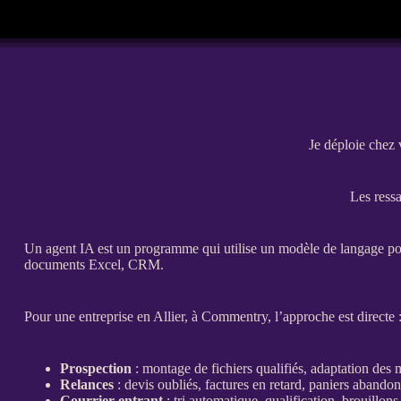
Je déploie chez 
Les ressa
Un
agent
IA
est un programme qui utilise un modèle de langage pour
documents Excel,
CRM
.
Pour une entreprise en Allier, à Commentry, l’approche est directe : 
Prospection
: montage de fichiers qualifiés, adaptation des
Relances
:
devis
oubliés, factures en retard, paniers abandonn
Courrier entrant
: tri automatique,
qualification
, brouillon