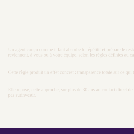
Un
agent
conçu comme il faut absorbe le répétitif et prépare le res
reviennent, à vous ou à votre équipe, selon les règles définies au
ca
Cette règle produit un effet concret : transparence totale sur ce qu
Elle repose, cette approche, sur plus de 30 ans au contact direct de
pas surinvestir.