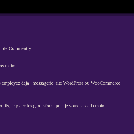
tion de Commentry
vos mains.
us employez déjà : messagerie,
site WordPress
ou
WooCommerce
,
utils, je place les
garde-fous
, puis je vous passe la main.