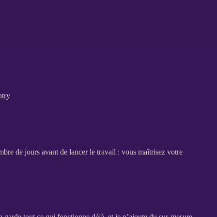
ntry
ombre de jours avant de lancer le travail : vous maîtrisez votre
n garde tout ce qui fonctionne déjà, et je n’ajoute du sur-mesure