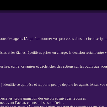
vous des agents IA qui font tourner vos processus dans la circonscrip
isies et les tâches répétitives prises en charge, la décision restant entre 
 lire, écrire, organiser et déclencher des actions sur les outils que vo
j’identifie ce qui pèse et rapporte peu, je déploie les
agents
IA
sur vos o
 messages, programmation des envois et suivi des réponses
és avant l’achat, clients qui se sont éteints
s de réponse soumis à votre validation,
transfert
des situations sensibles