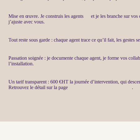
Mise en œuvre. Je construis les
agents
IA
et je les branche sur vos 
j’ajuste avec vous.
Tout reste sous garde : chaque
agent
trace ce qu’il fait, les gestes 
Passation soignée : je documente chaque
agent
, je forme vos colla
l’installation.
Un tarif transparent : 600 €
HT
la journée d’intervention, qui desce
Retrouvez le détail sur la page
Automatisation par agents LLM
.