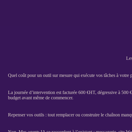
Les
Quel coût pour un outil sur mesure qui exécute vos tâches à votre 
La journée d’intervention est facturée 600 €
HT
, dégressive à 500 €
budget avant même de commencer.
Repenser vos outils : tout remplacer ou construire le chaînon manq
Non. Mes
agents IA
se raccordent à l’existant : messagerie, site
Wo