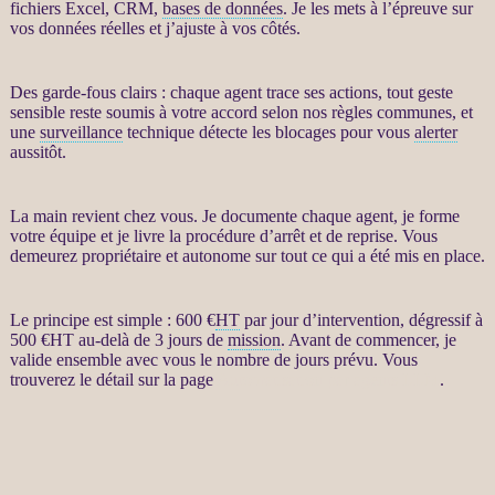
fichiers Excel,
CRM
,
bases de données
. Je les mets à l’épreuve sur
vos
données
réelles et j’ajuste à vos côtés.
Des
garde-fous
clairs : chaque
agent
trace ses actions, tout geste
sensible reste soumis à votre accord selon nos règles communes, et
une
surveillance
technique détecte les blocages pour vous
alerter
aussitôt.
La main revient chez vous. Je documente chaque
agent
, je forme
votre équipe et je livre la procédure d’arrêt et de reprise. Vous
demeurez propriétaire et autonome sur tout ce qui a été mis en place.
Le principe est simple : 600 €
HT
par jour d’intervention, dégressif à
500 €
HT
au-delà de 3 jours de
mission
. Avant de commencer, je
valide ensemble avec vous le nombre de jours prévu. Vous
trouverez le détail sur la page
Automatisation par agents LLM
.