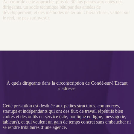
Au cœur de cette approche, plus de 30 ans passés aux côtés des
dirigeants, un socle technique bâti par des années de
développement, et des méthodes de terrain : hiérarchiser, valider sur
le réel, ne pas surinvestir.
À quels dirigeants dans la circonscription de Condé-sur-l’Escaut
s’adresse
Cette prestation est destinée aux petites structures, commerces,
startups et indépendants qui ont des
flux
de travail répétitifs bien
cadrés et des outils en service (site,
boutique en ligne
, messagerie,
tableurs), et qui veulent un gain de temps concret sans embaucher ni
se rendre tributaires d’une agence.