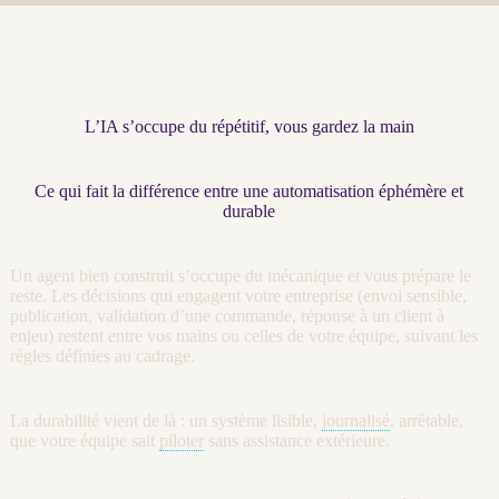
L’IA s’occupe du répétitif, vous gardez la main
Ce qui fait la différence entre une automatisation éphémère et
durable
Un
agent
bien construit s’occupe du mécanique et vous prépare le
reste. Les décisions qui engagent votre entreprise (envoi sensible,
publication, validation d’une commande, réponse à un client à
enjeu) restent entre vos mains ou celles de votre équipe, suivant les
règles définies au
cadrage
.
La durabilité vient de là : un système lisible,
journalisé
, arrêtable,
que votre équipe sait
piloter
sans assistance extérieure.