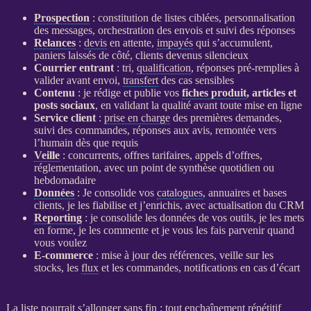
Prospection
: constitution de listes ciblées, personnalisation
des messages, orchestration des envois et suivi des réponses
Relances
:
devis
en attente,
impayés
qui s’accumulent,
paniers laissés de côté, clients devenus silencieux
Courrier entrant
: tri,
qualification
, réponses pré-remplies à
valider avant envoi,
transfert
des cas sensibles
Contenu
: je rédige et publie vos
fiches produit
, articles et
posts sociaux
, en validant la qualité avant toute mise en ligne
Service client
:
prise en charge
des premières demandes,
suivi des commandes, réponses aux avis, remontée vers
l’humain dès que requis
Veille
: concurrents, offres tarifaires, appels d’offres,
réglementation, avec un point de synthèse quotidien ou
hebdomadaire
Données
: Je consolide vos
catalogues
, annuaires et bases
clients, je les fiabilise et j’enrichis, avec actualisation du
CRM
Reporting
: je consolide les
données
de vos outils, je les mets
en forme, je les commente et je vous les fais parvenir quand
vous voulez
E-commerce
: mise à jour des références,
veille
sur les
stocks, les
flux
et les commandes, notifications en cas d’écart
La liste pourrait s’allonger sans fin : tout enchaînement répétitif