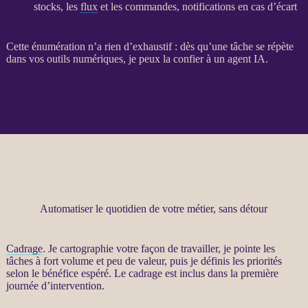
stocks, les
flux
et les commandes, notifications en cas d’écart
Cette énumération n’a rien d’exhaustif : dès qu’une tâche se répète
dans vos outils numériques, je peux la confier à un
agent
IA
.
Automatiser le quotidien de votre métier, sans détour
Cadrage
. Je cartographie votre façon de travailler, je pointe les
tâches à fort volume et peu de valeur, puis je définis les priorités
selon le bénéfice espéré. Le
cadrage
est inclus dans la première
journée d’intervention.