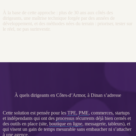
À la base de cette approche : plus de 30 ans aux côtés des
dirigeants, une maîtrise technique forgée par des années de
développement, et des méthodes nées du terrain : prioriser, tester sur
le réel, ne pas surinvestir.
À quels dirigeants en Côtes-d’Armor, à Dinan s’adresse
Cette solution est pensée pour les
TPE
,
PME
, commerces, startups
et indépendants qui ont des
processus
récurrents déjà bien cernés et
des outils en place (site,
boutique en ligne
, messagerie, tableurs), et
qui visent un gain de temps mesurable sans embaucher ni s’attacher
à une agence.