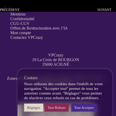
PRÉCÉDENT
SUIVANT
Mentions
Confidentialité
CGU-CGV
Offres de Restructuration avec l’IA
Mon compte
Contactez VPCrazy
VPCrazy
19 La Croix de BOURGON
35690 ACIGNÉ
Cookies
Zones d'interventions partout en France
à distance, en visio,
messagerie, téléphone.
Nous utilisons des cookies dans l'intérêt de votre
navigation. "Accepter tout" permet de tous les
autoriser comme avant. "Réglages" vous permet
de réactiver ceux refusés en cas de problèmes.
Réglages
Tout Refuser
Tout Accepter
06 60 86 77 39