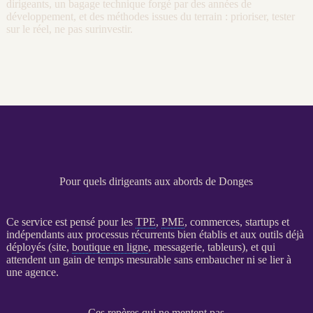
dirigeants, un bagage technique forgé par des années de
développement, et des méthodes issues du terrain : prioriser, tester
sur le réel, ne pas surinvestir.
Pour quels dirigeants aux abords de Donges
Ce service est pensé pour les
TPE
,
PME
, commerces, startups et
indépendants aux
processus
récurrents bien établis et aux outils déjà
déployés (site,
boutique en ligne
, messagerie, tableurs), et qui
attendent un gain de temps mesurable sans embaucher ni se lier à
une agence.
Ces repères qui ne mentent pas