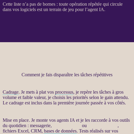
Cette liste n’a pas de bornes : toute opération répétée qui circule
dans vos logiciels est un terrain de jeu pour l’
agent
IA
.
Comment je fais disparaître les tâches répétitives
Cadrage
. Je mets à plat vos
processus
, je repère les tâches à gros
volume et faible valeur, je choisis les priorités selon le gain attendu.
Le
cadrage
est inclus dans la première journée passée à vos côtés.
Mise en place. Je monte vos
agents IA
et je les raccorde à vos outils
du quotidien : messagerie,
site WordPress
ou
WooCommerce
,
fichiers Excel,
CRM
,
bases de données
. Tests réalisés sur vos