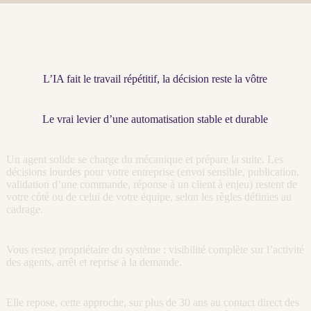
L’IA fait le travail répétitif, la décision reste la vôtre
Le vrai levier d’une automatisation stable et durable
Un
agent
solide se charge du mécanique et prépare la suite. Les
décisions lourdes pour votre entreprise (envoi sensible, publication,
validation d’une commande, réponse à un client à enjeu) restent de
votre côté ou de celui de votre équipe, selon les règles définies au
cadrage
.
Vous restez propriétaire du système :
visibilité
complète sur l’activité
des
agents
, arrêt et reprise à la demande.
Elle repose, cette approche, sur plus de 30 ans au contact direct des