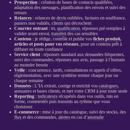
Prospection
: création de bases de contacts qualifiées,
adaptation des messages, planification des envois et suivi des
retours
Relances
:
relances
de
devis
oubliées, factures en souffrance,
paniers non validés, clients qui décrochent
Courrier entrant
: tri,
qualification
, réponses pré-remplies à
valider avant envoi,
transfert
des cas sensibles
Contenu
: je rédige, contrôle et publie vos
fiches produit
,
articles et posts pour vos réseaux
, pour un contenu prêt à
diffuser en toute confiance
Service client
: réponses standard aux demandes fréquentes,
suivi des commandes, réponses aux avis, passage à l’humain
au moindre besoin
Veille
: concurrence, tarifs, consultations et appels d’offres,
réglementation, avec une synthèse remise chaque jour ou
chaque semaine
Données
: L’
IA
extrait, corrige et enrichit vos
catalogues
,
annuaires et bases clients, et met votre
CRM
à jour toute seule
Reporting
:
indicateurs
récupérés dans vos outils, mis en
forme, commentés puis transmis au rythme que vous
choisissez
E-commerce
: mise à jour du
catalogue
, suivi des stocks, des
flux
et des commandes,
alertes
en cas d’
anomalie