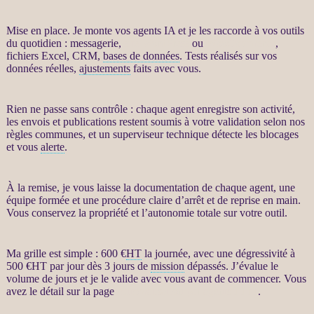
Mise en place. Je monte vos
agents IA
et je les raccorde à vos outils
du quotidien : messagerie,
site WordPress
ou
WooCommerce
,
fichiers Excel,
CRM
,
bases de données
. Tests réalisés sur vos
données
réelles,
ajustements
faits avec vous.
Rien ne passe sans contrôle : chaque
agent
enregistre son activité,
les envois et publications restent soumis à votre validation selon nos
règles communes, et un superviseur technique détecte les blocages
et vous
alerte
.
À la remise, je vous laisse la documentation de chaque
agent
, une
équipe formée et une procédure claire d’arrêt et de reprise en main.
Vous conservez la propriété et l’autonomie totale sur votre outil.
Ma grille est simple : 600 €
HT
la journée, avec une dégressivité à
500 €
HT
par jour dès 3 jours de
mission
dépassés. J’évalue le
volume de jours et je le valide avec vous avant de commencer. Vous
avez le détail sur la page
Automatisation par agents LLM
.