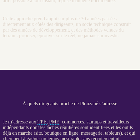
arrêt possible à tout instant, reprise manuelle documentée.
Cette approche prend appui sur plus de 30 années passées
directement aux côtés des dirigeants, un socle technique construit
par des années de développement, et des méthodes venues du
terrain : prioriser, éprouver sur le réel, ne jamais surinvestir.
À quels dirigeants proche de Plouzané s’adresse
Je m’adresse aux
TPE
,
PME
, commerces, startups et travailleurs
indépendants dont les tâches régulières sont identifiées et les outils
déjà en marche (site,
boutique en ligne
, messagerie, tableurs), et qui
cherchent à gagner un temps mesurable sans recrutement ni