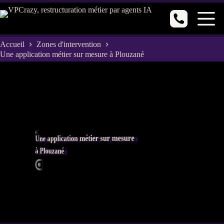
Passer
au
contenu
Accueil
Zones d'intervention
Une application métier sur mesure à Plouzané
Une application métier sur mesure
à Plouzané