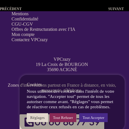
PRÉCÉDENT
SUIVANT
Mentions
Confidentialité
CGU-CGV
Offres de Restructuration avec l’IA
Mon compte
Contactez VPCrazy
VPCrazy
19 La Croix de BOURGON
35690 ACIGNÉ
Cookies
Zones d'interventions partout en France
à distance, en visio,
messagerie, téléphone.
Nous utilisons des cookies dans l'intérêt de votre
navigation. "Accepter tout" permet de tous les
autoriser comme avant. "Réglages" vous permet
de réactiver ceux refusés en cas de problèmes.
Réglages
Tout Refuser
Tout Accepter
06 60 86 77 39