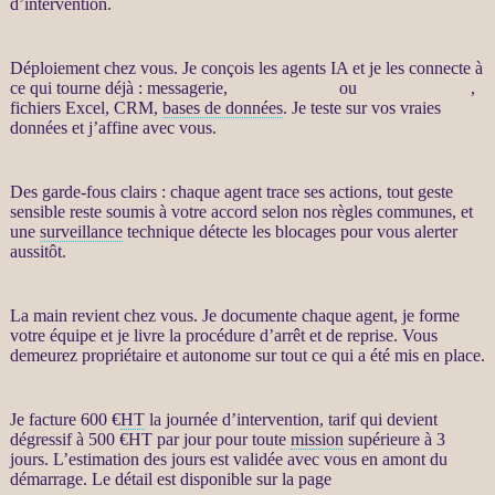
d’intervention.
Déploiement chez vous. Je conçois les
agents IA
et je les connecte à
ce qui tourne déjà : messagerie,
site WordPress
ou
WooCommerce
,
fichiers Excel,
CRM
,
bases de données
. Je teste sur vos vraies
données
et j’affine avec vous.
Des
garde-fous
clairs : chaque
agent
trace ses actions, tout geste
sensible reste soumis à votre accord selon nos règles communes, et
une
surveillance
technique détecte les blocages pour vous
alerter
aussitôt.
La main revient chez vous. Je documente chaque
agent
, je forme
votre équipe et je livre la procédure d’arrêt et de reprise. Vous
demeurez propriétaire et autonome sur tout ce qui a été mis en place.
Je facture 600 €
HT
la journée d’intervention, tarif qui devient
dégressif à 500 €
HT
par jour pour toute
mission
supérieure à 3
jours. L’estimation des jours est validée avec vous en amont du
démarrage. Le détail est disponible sur la page
Automatisation par