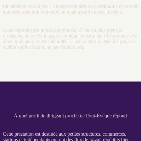
Le bénéfice est double : le temps récupéré, et la certitude de pouvoir
tout arrêter ou tout reprendre en main quand vous le décidez.
Cette approche est portée par plus de 30 ans au plus près des
dirigeants, un solide bagage technique construit au fil des années de
développement, et des méthodes issues du terrain : trier les priorités,
valider sur le concret, ne pas en faire trop.
À quel profil de dirigeant proche de Pont-Évêque répond
Cette prestation est destinée aux petites structures, commerces,
startups et indépendants qui ont des
flux
de travail répétitifs bien