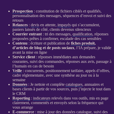
Prospection
: constitution de fichiers ciblés et qualifiés,
personnalisation des messages, séquences d’envoi et suivi des
retours
Relances
:
devis
en attente,
impayés
qui s’accumulent,
paniers laissés de côté, clients devenus silencieux
Courrier entrant
: tri des messages,
qualification
, réponses
proposées prêtes à confirmer, escalade des cas sensibles
Contenu
: écriture et publication de
fiches produit
,
d’articles de blog et de posts sociaux
, l’
IA
prépare, je valide
avant la mise en ligne
Service client
: réponses immédiates aux demandes
courantes, suivi des commandes, réponses aux avis, passage à
l’humain en cas de besoin
Veille
: concurrents, positionnement tarifaire, appels d’offres,
cadre réglementaire, avec une synthèse au jour ou à la
semaine
Données
: Je nettoie et complète
catalogues
, annuaires et
bases clients à partir de vos sources, puis j’injecte le tout dans
le
CRM
Reporting
:
indicateurs
relevés dans vos outils, mis en page
clairement, commentés et envoyés selon la fréquence qui
vous arrange
E-commerce
: mise à jour des
données
catalogue
, suivi des