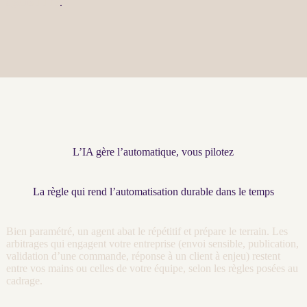
agents LLM
.
L’IA gère l’automatique, vous pilotez
La règle qui rend l’automatisation durable dans le temps
Bien paramétré, un
agent
abat le répétitif et prépare le terrain. Les
arbitrages qui engagent votre entreprise (envoi sensible, publication,
validation d’une commande, réponse à un client à enjeu) restent
entre vos mains ou celles de votre équipe, selon les règles posées au
cadrage
.